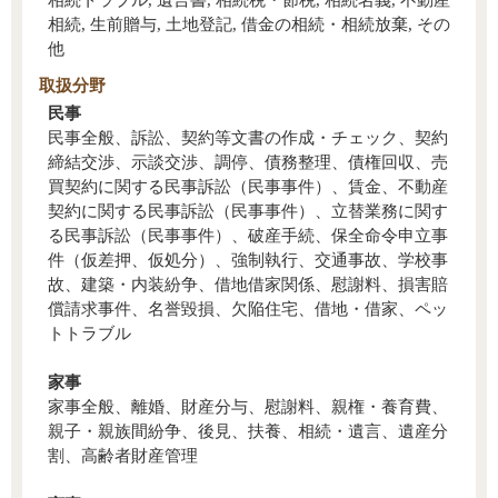
相続, 生前贈与, 土地登記, 借金の相続・相続放棄, その
他
取扱分野
民事
民事全般、訴訟、契約等文書の作成・チェック、契約
締結交渉、示談交渉、調停、債務整理、債権回収、売
買契約に関する民事訴訟（民事事件）、賃金、不動産
契約に関する民事訴訟（民事事件）、立替業務に関す
る民事訴訟（民事事件）、破産手続、保全命令申立事
件（仮差押、仮処分）、強制執行、交通事故、学校事
故、建築・内装紛争、借地借家関係、慰謝料、損害賠
償請求事件、名誉毀損、欠陥住宅、借地・借家、ペッ
トトラブル
家事
家事全般、離婚、財産分与、慰謝料、親権・養育費、
親子・親族間紛争、後見、扶養、相続・遺言、遺産分
割、高齢者財産管理