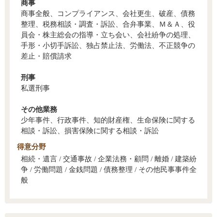
商事
商事全般、コンプライアンス、会社更生、破産、債務
整理、税務相談・調査・訴訟、合弁事業、Ｍ＆Ａ、役
員会・株主総会の指導・立ち会い、会社紛争の処理、
手形・小切手訴訟、独占禁止法、労働法、不正競争の
差止・賠償請求
刑事
私選刑事
その他業務
少年事件、行政事件、知的財産権、生命保険に関する
相談・訴訟、損害保険に関する相談・訴訟
得意分野
相続・遺言 / 交通事故 / 企業法務・顧問 / 離婚 / 建築紛
争 / 労働問題 / 金銭問題 / 債務整理 / その他民事事件全
般