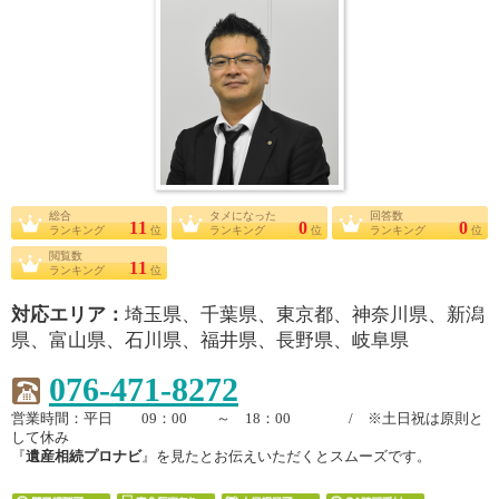
総合
タメになった
回答数
11
0
0
ランキング
位
ランキング
位
ランキング
位
閲覧数
11
ランキング
位
対応エリア：
埼玉県、千葉県、東京都、神奈川県、新潟
県、富山県、石川県、福井県、長野県、岐阜県
076-471-8272
営業時間：平日 09：00 ～ 18：00 / ※土日祝は原則と
して休み
『
遺産相続プロナビ
』を見たとお伝えいただくとスムーズです。