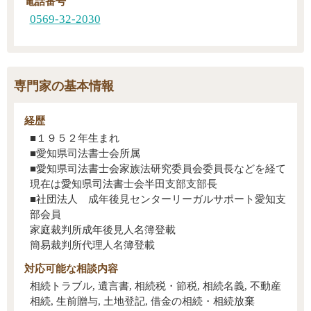
電話番号
0569-32-2030
専門家の基本情報
経歴
■１９５２年生まれ
■愛知県司法書士会所属
■愛知県司法書士会家族法研究委員会委員長などを経て
現在は愛知県司法書士会半田支部支部長
■社団法人 成年後見センターリーガルサポート愛知支
部会員
家庭裁判所成年後見人名簿登載
簡易裁判所代理人名簿登載
対応可能な
相談内容
相続トラブル, 遺言書, 相続税・節税, 相続名義, 不動産
相続, 生前贈与, 土地登記, 借金の相続・相続放棄