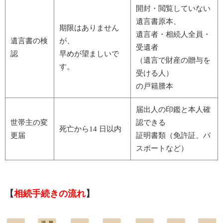
開封・閲覧していない
遺言書原本、
期限はありません
遺言者・相続人全員・
遺言書の検
が、
受遺者
認
早めが望ましいで
（遺言で財産の贈与を
す。
受ける人）
の戸籍謄本
届出人の印鑑と本人確
世帯主の変
認できる
死亡から14 日以内
更届
証明書類（免許証、パ
スポートなど）
【
相続手続きの流れ
】