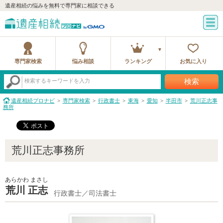
遺産相続の悩みを無料で専門家に相談できる
専門家検索
悩み相談
ランキング
お気に入り
検索
検索するキーワードを入力
遺産相続プロナビ
専門家検索
行政書士
東海
愛知
半田市
荒川正志事
務所
荒川正志事務所
あらかわ まさし
荒川 正志
行政書士／司法書士