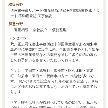
取扱分野
遺言書作成サポート/遺産診断/遺産分割協議書作成サポ
ート/不動産登記/民事信託
得意分野
・遺産相続 ・会社設立 ・債務整理
メッセージ
荒川正志司法書士事務所は中部国際空港がある知多半
島の地に平成9年に設立以来、半田市を中心とした知多
半島の不動産登記などの業務を通して多くの方の暮ら
しのお手伝いをさせていただいております。
とくに、半田市・武豊町・常滑市・阿久比町・東浦
町・知多市・東海市・碧南市の方のご相談が多いで
す。 おかげさまで設立から16年の節目を経過し、さら
にお客様のお役に立てるよう、尽力していく決意でお
ります。
さて、昨今は社会が複雑化しているのに伴い、私たち
の周りに、様々な問題が生じています。ご相談に来ら