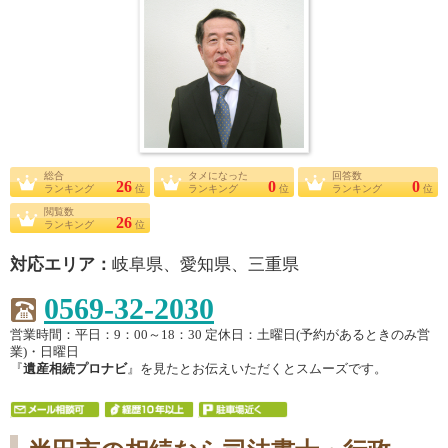
総合
タメになった
回答数
26
0
0
ランキング
位
ランキング
位
ランキング
位
閲覧数
26
ランキング
位
対応エリア：
岐阜県、愛知県、三重県
0569-32-2030
営業時間：平日：9：00～18：30 定休日：土曜日(予約があるときのみ営
業)・日曜日
『
遺産相続プロナビ
』を見たとお伝えいただくとスムーズです。