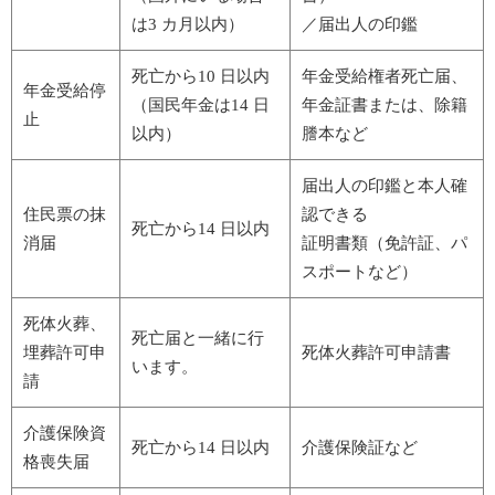
は3 カ月以内）
／届出人の印鑑
死亡から10 日以内
年金受給権者死亡届、
年金受給停
（国民年金は14 日
年金証書または、除籍
止
以内）
謄本など
届出人の印鑑と本人確
住民票の抹
認できる
死亡から14 日以内
消届
証明書類（免許証、パ
スポートなど）
死体火葬、
死亡届と一緒に行
埋葬許可申
死体火葬許可申請書
います。
請
介護保険資
死亡から14 日以内
介護保険証など
格喪失届