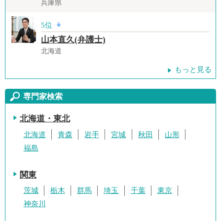
兵庫県
5位
山本直久(弁護士)
北海道
もっと見る
専門家検索
北海道・東北
北海道
青森
岩手
宮城
秋田
山形
福島
関東
茨城
栃木
群馬
埼玉
千葉
東京
神奈川