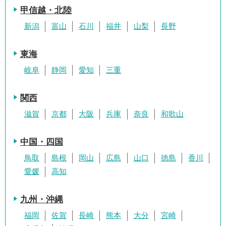
甲信越・北陸
新潟
富山
石川
福井
山梨
長野
東海
岐阜
静岡
愛知
三重
関西
滋賀
京都
大阪
兵庫
奈良
和歌山
中国・四国
鳥取
島根
岡山
広島
山口
徳島
香川
愛媛
高知
九州・沖縄
福岡
佐賀
長崎
熊本
大分
宮崎