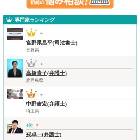
専門家ランキング
宮野尾昌平(司法書士)
長野県
高橋貴子(弁護士)
鹿児島県
中野吉宏(弁護士)
埼玉県
4位
戎卓一(弁護士)