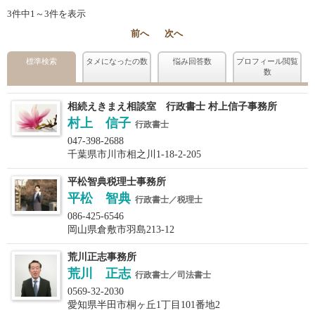
3件中1～3件を表示
前へ
次へ
標準検索
タメになったの数
悩み回答数
プロフィール閲覧
数
相続えきまえ相談室 行政書士 村上信子事務所
村上 信子
行政書士
047-398-2688
千葉県市川市相之川1-18-2-205
平松智典税理士事務所
平松 智典
行政書士／税理士
086-425-6546
岡山県倉敷市羽島213-12
荒川正志事務所
荒川 正志
行政書士／司法書士
0569-32-2030
愛知県半田市桐ヶ丘1丁目101番地2