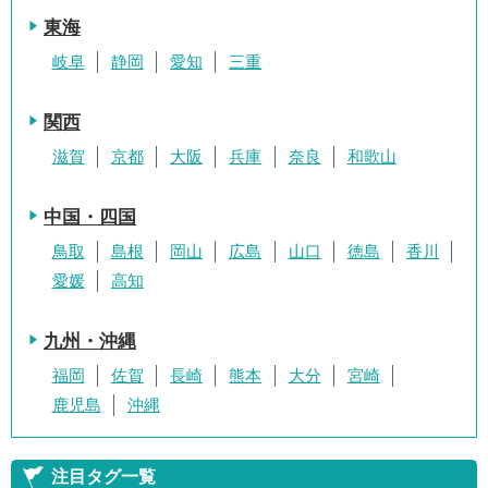
東海
岐阜
静岡
愛知
三重
関西
滋賀
京都
大阪
兵庫
奈良
和歌山
中国・四国
鳥取
島根
岡山
広島
山口
徳島
香川
愛媛
高知
九州・沖縄
福岡
佐賀
長崎
熊本
大分
宮崎
鹿児島
沖縄
注目タグ一覧