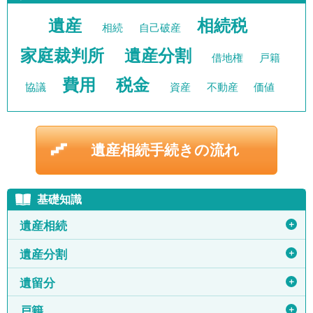
遺産
相続税
相続
自己破産
家庭裁判所
遺産分割
借地権
戸籍
費用
税金
協議
資産
不動産
価値
遺産相続手続きの流れ
基礎知識
＋
遺産相続
＋
遺産分割
＋
遺留分
＋
戸籍