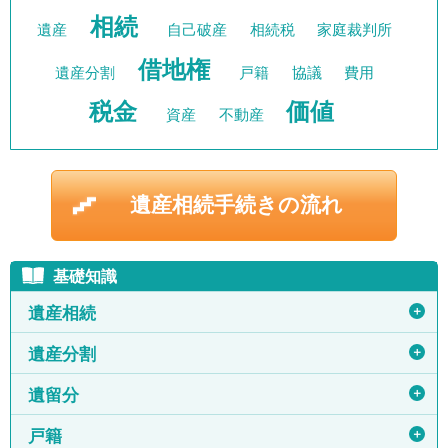
相続
遺産
自己破産
相続税
家庭裁判所
借地権
遺産分割
戸籍
協議
費用
税金
価値
資産
不動産
遺産相続手続きの流れ
基礎知識
＋
遺産相続
＋
遺産分割
＋
遺留分
＋
戸籍