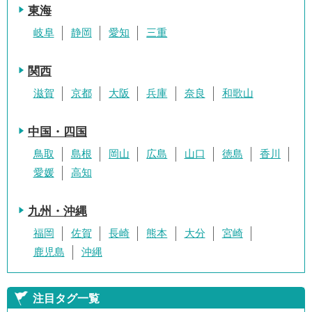
東海
岐阜
静岡
愛知
三重
関西
滋賀
京都
大阪
兵庫
奈良
和歌山
中国・四国
鳥取
島根
岡山
広島
山口
徳島
香川
愛媛
高知
九州・沖縄
福岡
佐賀
長崎
熊本
大分
宮崎
鹿児島
沖縄
注目タグ一覧