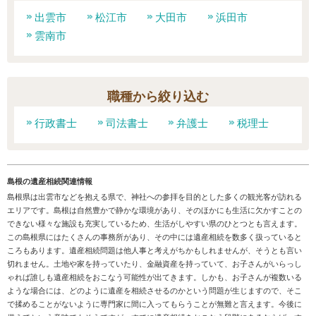
出雲市
松江市
大田市
浜田市
雲南市
職種から絞り込む
行政書士
司法書士
弁護士
税理士
島根の遺産相続関連情報
島根県は出雲市などを抱える県で、神社への参拝を目的とした多くの観光客が訪れる
エリアです。島根は自然豊かで静かな環境があり、そのほかにも生活に欠かすことの
できない様々な施設も充実しているため、生活がしやすい県のひとつとも言えます。
この島根県にはたくさんの事務所があり、その中には遺産相続を数多く扱っていると
ころもあります。遺産相続問題は他人事と考えがちかもしれませんが、そうとも言い
切れません。土地や家を持っていたり、金融資産を持っていて、お子さんがいらっし
ゃれば誰しも遺産相続をおこなう可能性が出てきます。しかも、お子さんが複数いる
ような場合には、どのように遺産を相続させるのかという問題が生じますので、そこ
で揉めることがないように専門家に間に入ってもらうことが無難と言えます。今後に