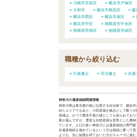
川崎市宮前区
横浜市戸塚区
大和市
横浜市鶴見区
藤
横浜市西区
横浜市南区
横浜市中区
相模原市中央区
相模原市南区
相模原市緑区
職種から絞り込む
行政書士
司法書士
弁護
神奈川の遺産相続関連情報
神奈川県は東京都の南に位置する自治体で、横浜市
めたエリアでもあり、小田原城を拠点として数々の
原城は、かつて難攻不落の城としても知られており
業が盛んですが、豊富な自然資源を背景とした農林
ています。人口の多い神奈川には遺産相続の専門家
在遺産相続を進めているという方は相談に乗って貰
よりも、先に知識を得ておいた方がスムーズに進む