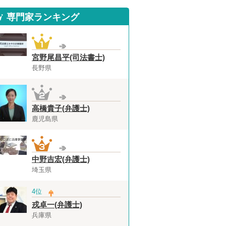
専門家ランキング
宮野尾昌平(司法書士)
長野県
高橋貴子(弁護士)
鹿児島県
中野吉宏(弁護士)
埼玉県
4位
戎卓一(弁護士)
兵庫県