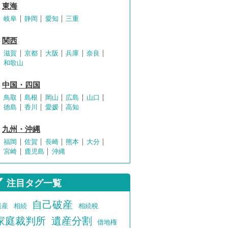
東海
岐阜
静岡
愛知
三重
関西
滋賀
京都
大阪
兵庫
奈良
和歌山
中国・四国
鳥取
島根
岡山
広島
山口
徳島
香川
愛媛
高知
九州・沖縄
福岡
佐賀
長崎
熊本
大分
宮崎
鹿児島
沖縄
注目タグ一覧
自己破産
遺産
相続
相続税
家庭裁判所
遺産分割
借地権