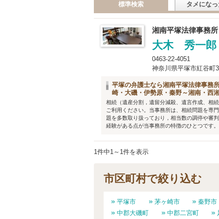
標準検索
タメになっ
湘南平塚法律事務所
大木 秀一郎
0463-22-4051
神奈川県平塚市紅谷町3-
平塚の弁護士なら湘南平塚法律事務所
崎・大磯・伊勢原・秦野～湘南・西
相続（遺産分割，遺留分減殺、遺言作成、相続
ご利用ください。当事務所は、相続問題を専門
題を多数取り扱っており，相当数の調停や審判
経験がある点が当事務所の特徴のひとつです。遺
1件中1～1件を表示
市区町村で絞り込む
平塚市
茅ヶ崎市
秦野市
中郡大磯町
中郡二宮町