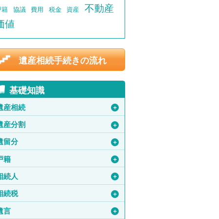
不動産
戸籍
協議
費用
税金
資産
価値
遺産相続手続きの流れ
基礎知識
遺産相続
＋
遺産分割
＋
遺留分
＋
戸籍
＋
相続人
＋
相続税
＋
遺言
＋