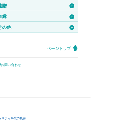
遺贈
＋
血縁
＋
その他
＋
ページトップ
望お問い合わせ
ュリティ事業の軌跡