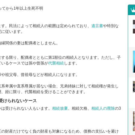
ってから1年以上生死不明
ます。民法によって相続人の範囲は定められており、
遺言書
や特別な
記に従います。
内縁関係の妻は配偶者としません。
在する限り、配偶者とともに第1順位の相続人となります。ただし、子
ているケースでは孫や曾孫が
代襲相続
します。
母や祖父母、曾祖母などが相続人になります。
直系卑属や直系尊属が居ない場合、兄弟姉妹に対して相続権が発生し
甥、姪に限り、代襲相続を受けることができます。
受けられないケース
いは受けられない人もいます。
相続放棄
、相続欠格、
相続人の廃除
の3
正の財産だけでなく負の財産も対象になるため、債務の支払いを避け