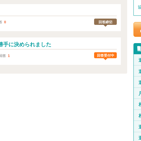
回答締切
答
0
勝手に決められました
回答受付中
回答
1