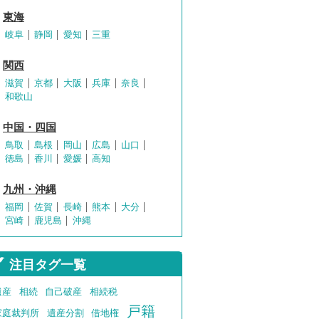
東海
岐阜
静岡
愛知
三重
関西
滋賀
京都
大阪
兵庫
奈良
和歌山
中国・四国
鳥取
島根
岡山
広島
山口
徳島
香川
愛媛
高知
九州・沖縄
福岡
佐賀
長崎
熊本
大分
宮崎
鹿児島
沖縄
注目タグ一覧
遺産
相続
自己破産
相続税
戸籍
家庭裁判所
遺産分割
借地権