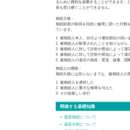
るために権利を放棄することができます。
産も受け継ぐことができません。
相続欠格：
相続財産の取得を目的に倫理に背いた行動
ています。
被相続人本人、自分より優先順位の高い
被相続人が殺害されたことを知りながら
被相続人に対して詐欺や脅迫によって遺
被相続人に対して詐欺や脅迫によって遺
被相続人の遺言の偽造・変造、破棄、隠
相続人の廃除：
相続欠格には至らないまでも、被相続人の
被相続人を虐待した
被相続人に重大な侮辱を与えた
その他著しい非行
関連する基礎知識
遺産相続について
遺産分割について