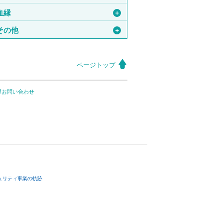
血縁
＋
その他
＋
ページトップ
望お問い合わせ
ュリティ事業の軌跡