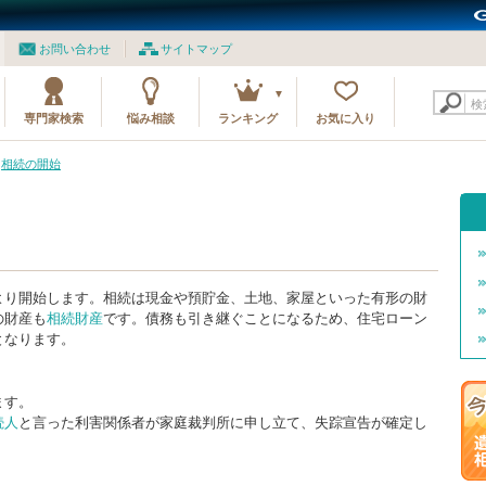
お問い合わせ
サイトマップ
検
専門家検索
悩み相談
ランキング
お気に入り
相続の開始
より開始します。相続は現金や預貯金、土地、家屋といった有形の財
の財産も
相続財産
です。債務も引き継ぐことになるため、住宅ローン
となります。
ます。
続人
と言った利害関係者が家庭裁判所に申し立て、失踪宣告が確定し