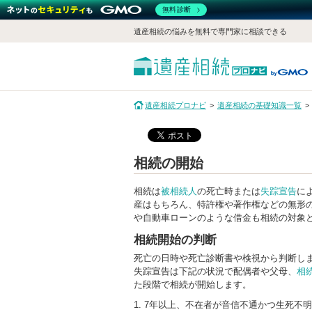
無料診断
遺産相続の悩みを無料で専門家に相談できる
遺産相続プロナビ
遺産相続の基礎知識一覧
相続の開始
相続は
被相続人
の死亡時または
失踪宣告
に
産はもちろん、特許権や著作権などの無形
や自動車ローンのような借金も相続の対象
相続開始の判断
死亡の日時や死亡診断書や検視から判断し
失踪宣告は下記の状況で配偶者や父母、
相
た段階で相続が開始します。
7年以上、不在者が音信不通かつ生死不明