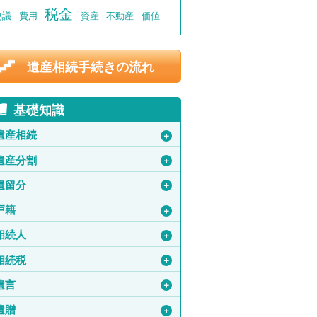
税金
協議
費用
資産
不動産
価値
遺産相続手続きの流れ
基礎知識
遺産相続
＋
遺産分割
＋
遺留分
＋
戸籍
＋
相続人
＋
相続税
＋
遺言
＋
遺贈
＋