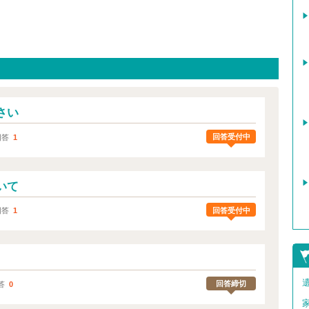
さい
回答受付中
回答
1
いて
回答受付中
回答
1
。
回答締切
答
0