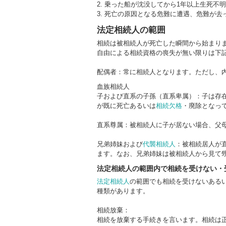
乗った船が沈没してから1年以上生死不明
死亡の原因となる危難に遭遇、危難が去
法定相続人の範囲
相続は被相続人が死亡した瞬間から始まり
自由による相続資格の喪失が無い限りは下
配偶者：常に相続人となります。ただし、
血族相続人
子および直系の子孫（直系卑属）：子は存
が既に死亡あるいは
相続欠格
・廃除となっ
直系尊属：被相続人に子が居ない場合、父
兄弟姉妹および
代襲相続人
：被相続居人が
ます。なお、兄弟姉妹は被相続人から見て
法定相続人の範囲内で相続を受けない・
法定相続人
の範囲でも相続を受けないある
種類があります。
相続放棄：
相続を放棄する手続きを言います。相続は