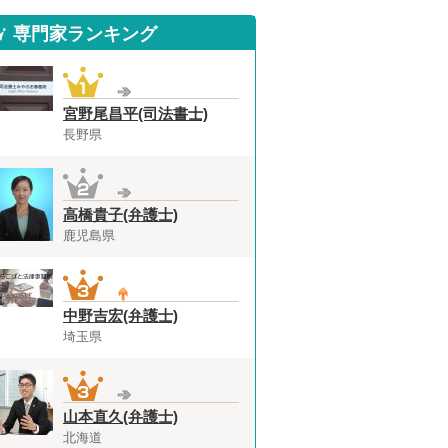
専門家ランキング
宮野尾昌平(司法書士)
長野県
高橋貴子(弁護士)
鹿児島県
中野吉宏(弁護士)
埼玉県
山本直久(弁護士)
北海道