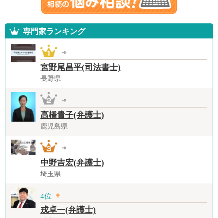
専門家ランキング
宮野尾昌平(司法書士)
長野県
高橋貴子(弁護士)
鹿児島県
中野吉宏(弁護士)
埼玉県
4位
戎卓一(弁護士)