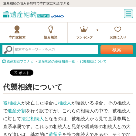
遺産相続の悩みを無料で専門家に相談できる
専門家検索
悩み相談
ランキング
お気に入り
検索
検索するキーワードを入力
遺産相続プロナビ
遺産相続の基礎知識一覧
代襲相続について
代襲相続について
被相続人
が死亡した場合に
相続人
が複数いる場合、その相続人
で
遺産分割
を行う訳ですが、これらの相続人の中で、被相続人
に対して
法定相続人
となるのは、被相続人から見て直系尊属と
直系卑属です。これらの相続人と兄弟や親戚等の相続人との大
きな違いは、基本的に
遺留分
を持つ相続人であるか、そうでな