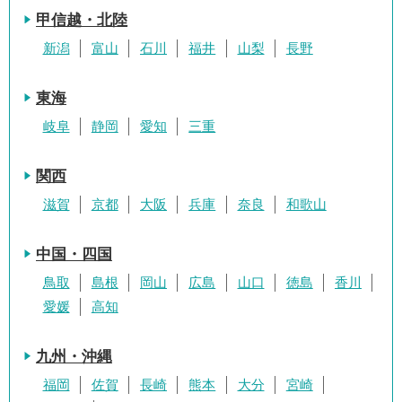
甲信越・北陸
新潟
富山
石川
福井
山梨
長野
東海
岐阜
静岡
愛知
三重
関西
滋賀
京都
大阪
兵庫
奈良
和歌山
中国・四国
鳥取
島根
岡山
広島
山口
徳島
香川
愛媛
高知
九州・沖縄
福岡
佐賀
長崎
熊本
大分
宮崎