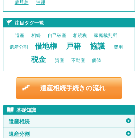
鹿児島
沖縄
注目タグ一覧
遺産
相続
自己破産
相続税
家庭裁判所
借地権
戸籍
協議
遺産分割
費用
税金
資産
不動産
価値
遺産相続手続きの流れ
基礎知識
＋
遺産相続
＋
遺産分割