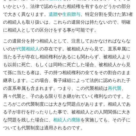
いかという、法律で認められた相続権を有するかどうかの部分
で大きく異なります。
遺贈
や
生前贈与
、特定分割を受けた第3者
の相続人も取り扱いは、これらの遺留分は持たないので、明確
に相続人としての区分けをする事が可能です。
この遺留分を持つ相続人として、注意しておかなければならな
いのが
代襲相続人
の存在です。被相続人から見て、直系卑属に
当たる子が存在し相続権利があるにも関わらず、被相続人より
も以前に死亡、もしくは同時に死亡した場合、被相続人から見
て孫に当たる者は、子の持つ相続権利の全てをその割合のまま
継承します。この場合、養子縁組によって法的に認められた子
の直系卑属も含まれます。つまり、この代襲相続は
再代襲
、
再々代襲と、子のある限り引き継がれていく権利なのです。と
ころがこの代襲制度には大きな問題点があります。相続人であ
る子が非行を行ったりした事で、被相続人との人間関係に大き
な問題を残した場合に、
相続人の廃除
を実施しても、その子に
ついても代襲制度は適用されるのです。