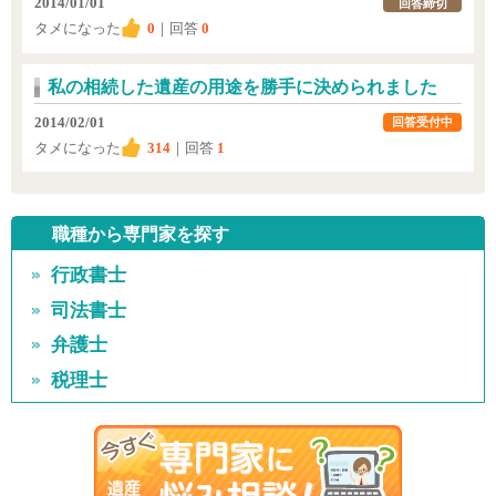
2014/01/01
回答締切
タメになった
0
｜回答
0
私の相続した遺産の用途を勝手に決められました
2014/02/01
回答受付中
タメになった
314
｜回答
1
職種から専門家を探す
行政書士
司法書士
弁護士
税理士