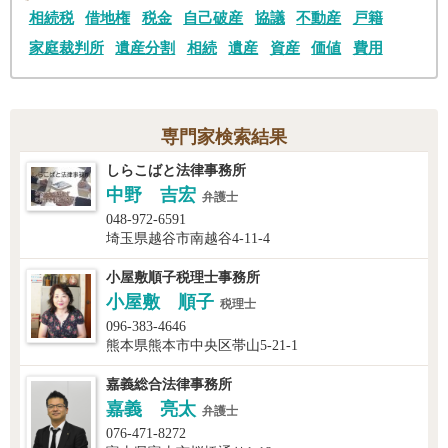
相続税
借地権
税金
自己破産
協議
不動産
戸籍
家庭裁判所
遺産分割
相続
遺産
資産
価値
費用
専門家検索結果
しらこばと法律事務所
中野 吉宏
弁護士
048-972-6591
埼玉県越谷市南越谷4-11-4
小屋敷順子税理士事務所
小屋敷 順子
税理士
096-383-4646
熊本県熊本市中央区帯山5-21-1
嘉義総合法律事務所
嘉義 亮太
弁護士
076-471-8272