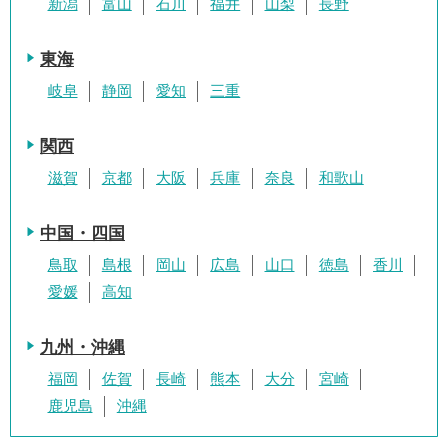
新潟
富山
石川
福井
山梨
長野
東海
岐阜
静岡
愛知
三重
関西
滋賀
京都
大阪
兵庫
奈良
和歌山
中国・四国
鳥取
島根
岡山
広島
山口
徳島
香川
愛媛
高知
九州・沖縄
福岡
佐賀
長崎
熊本
大分
宮崎
鹿児島
沖縄