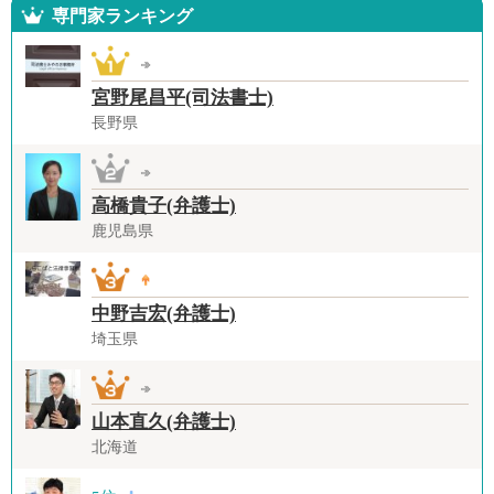
専門家ランキング
宮野尾昌平(司法書士)
長野県
高橋貴子(弁護士)
鹿児島県
中野吉宏(弁護士)
埼玉県
山本直久(弁護士)
北海道