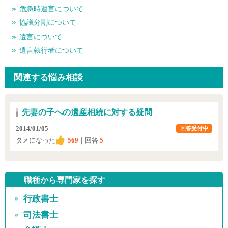
危急時遺言について
協議分割について
遺言について
遺言執行者について
関連する悩み相談
先妻の子への遺産相続に対する疑問
2014/01/05
回答受付中
タメになった
569
｜回答
5
職種から専門家を探す
行政書士
司法書士