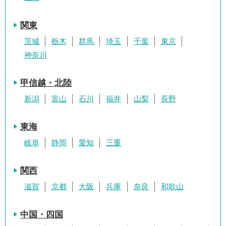
関東
茨城
栃木
群馬
埼玉
千葉
東京
神奈川
甲信越・北陸
新潟
富山
石川
福井
山梨
長野
東海
岐阜
静岡
愛知
三重
関西
滋賀
京都
大阪
兵庫
奈良
和歌山
中国・四国