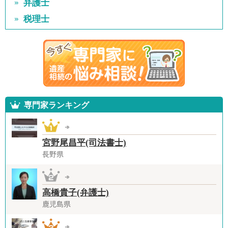
弁護士
税理士
専門家ランキング
宮野尾昌平(司法書士)
長野県
高橋貴子(弁護士)
鹿児島県