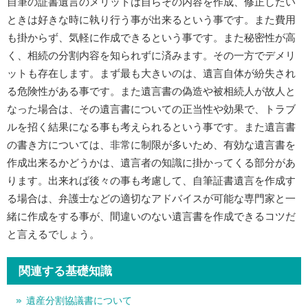
自筆の証書遺言のメリットは自らその内容を作成、修正したい
ときは好きな時に執り行う事が出来るという事です。また費用
も掛からず、気軽に作成できるという事です。また秘密性が高
く、相続の分割内容を知られずに済みます。その一方でデメリ
ットも存在します。まず最も大きいのは、遺言自体が紛失され
る危険性がある事です。また遺言書の偽造や被相続人が故人と
なった場合は、その遺言書についての正当性や効果で、トラブ
ルを招く結果になる事も考えられるという事です。また遺言書
の書き方については、非常に制限が多いため、有効な遺言書を
作成出来るかどうかは、遺言者の知識に掛かってくる部分があ
ります。出来れば後々の事も考慮して、自筆証書遺言を作成す
る場合は、弁護士などの適切なアドバイスが可能な専門家と一
緒に作成をする事が、間違いのない遺言書を作成できるコツだ
と言えるでしょう。
関連する基礎知識
遺産分割協議書について