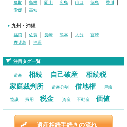
鳥取
島根
岡山
広島
山口
徳島
香川
愛媛
高知
九州・沖縄
福岡
佐賀
長崎
熊本
大分
宮崎
鹿児島
沖縄
注目タグ一覧
相続
自己破産
相続税
遺産
家庭裁判所
借地権
遺産分割
戸籍
税金
価値
協議
費用
資産
不動産
遺産相続手続きの流れ