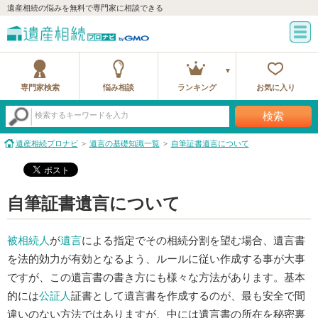
遺産相続の悩みを無料で専門家に相談できる
専門家検索
悩み相談
ランキング
お気に入り
検索
検索するキーワードを入力
遺産相続プロナビ
遺言の基礎知識一覧
自筆証書遺言について
自筆証書遺言について
被相続人
が
遺言
による指定でその相続分割を望む場合、遺言書
を法的効力が有効となるよう、ルールに従い作成する事が大事
ですが、この遺言書の書き方にも様々な方法があります。基本
的には
公証人
証書として遺言書を作成するのが、最も安全で間
違いのない方法ではありますが、中には遺言書の所在を秘密裏