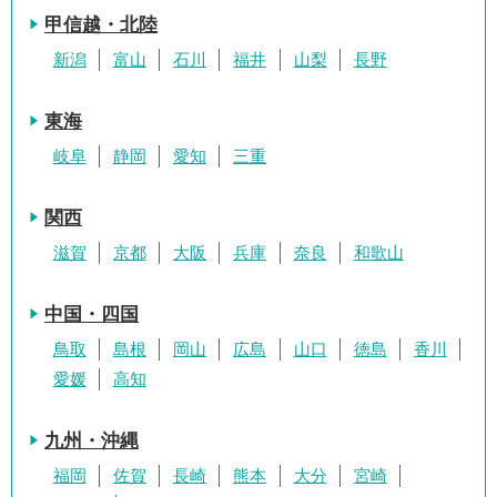
甲信越・北陸
新潟
富山
石川
福井
山梨
長野
東海
岐阜
静岡
愛知
三重
関西
滋賀
京都
大阪
兵庫
奈良
和歌山
中国・四国
鳥取
島根
岡山
広島
山口
徳島
香川
愛媛
高知
九州・沖縄
福岡
佐賀
長崎
熊本
大分
宮崎