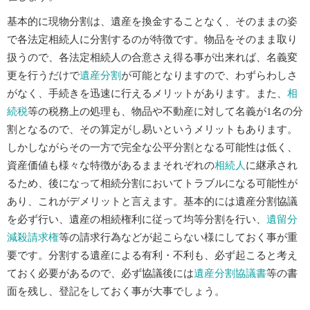
基本的に現物分割は、遺産を換金することなく、そのままの姿
で各法定相続人に分割するのが特徴です。物品をそのまま取り
扱うので、各法定相続人の合意さえ得る事が出来れば、名義変
更を行うだけで
遺産分割
が可能となりますので、わずらわしさ
がなく、手続きを迅速に行えるメリットがあります。また、
相
続税
等の税務上の処理も、物品や不動産に対して名義が1名の分
割となるので、その算定がし易いというメリットもあります。
しかしながらその一方で完全な公平分割となる可能性は低く、
資産価値も様々な特徴があるままそれぞれの
相続人
に継承され
るため、後になって相続分割においてトラブルになる可能性が
あり、これがデメリットと言えます。基本的には遺産分割協議
を必ず行い、遺産の相続権利に従って均等分割を行い、
遺留分
減殺請求権
等の請求行為などが起こらない様にしておく事が重
要です。分割する遺産による有利・不利も、必ず起こると考え
ておく必要があるので、必ず協議後には
遺産分割協議書
等の書
面を残し、登記をしておく事が大事でしょう。