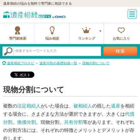
遺産相続の悩みを無料で専門家に相談できる
専門家検索
悩み相談
ランキング
お気に入り
検索
検索するキーワードを入力
遺産相続プロナビ
遺産分割の基礎知識一覧
現物分割について
現物分割について
複数の
法定相続人
がいた場合は、
被相続人
の残した
遺産
を相続
する場合に、さまざまな方法が選択できますが、大きくは
代償
分割
、
換価分割
、現物分割、
共有分割
等があります。それぞれ
の分割方法には、それぞれの特徴とメリットとデメリットが存
在します。