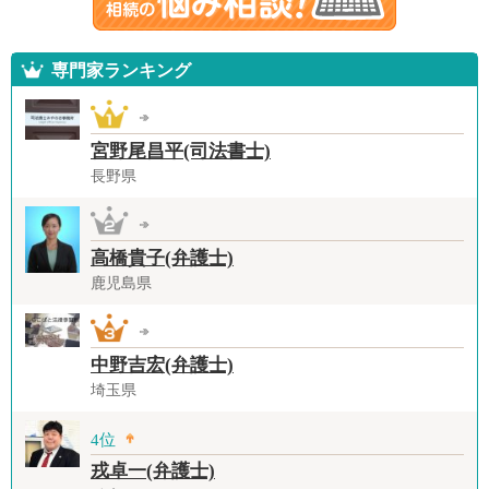
専門家ランキング
宮野尾昌平(司法書士)
長野県
高橋貴子(弁護士)
鹿児島県
中野吉宏(弁護士)
埼玉県
4位
戎卓一(弁護士)