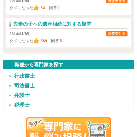
2014/01/04
回答受付中
タメになった
54
｜回答
1
先妻の子への遺産相続に対する疑問
2014/01/05
回答受付中
タメになった
569
｜回答
5
職種から専門家を探す
行政書士
司法書士
弁護士
税理士