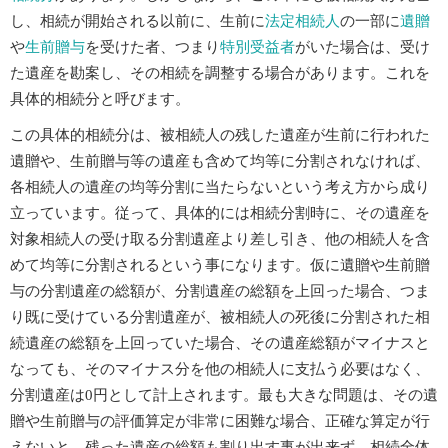
し、相続が開始される以前に、生前に
法定相続人
の一部に
遺贈
や
生前贈与
を受けた者、つまり
特別受益者
がいた場合は、受け
た遺産を勘案し、その相続を調整する場合があります。これを
具体的相続分と呼びます。
この具体的相続分は、被相続人の残した遺産が生前に行われた
遺贈や、生前贈与等の遺産も含めて均等に分割されなければ、
各相続人の遺産の均等分割に当たらないという考え方から成り
立っています。従って、具体的には相続分割時に、その遺産を
対象相続人の受け取る分割遺産より差し引き、他の相続人を含
めて均等に分割されるという事になります。仮に遺贈や生前贈
与の分割遺産の総額が、分割遺産の総額を上回った場合、つま
り既に受けている分割遺産が、被相続人の死後に分割された相
続遺産の総額を上回っていた場合、その遺産総額がマイナスと
なっても、そのマイナス分を他の相続人に支払う必要はなく、
分割遺産は0円として計上されます。最も大きな問題は、その遺
贈や生前贈与の評価算定が非常に困難な場合、正確な算定が行
えないと、残った遺産の総額も割り出す事が出来ず、相続全体