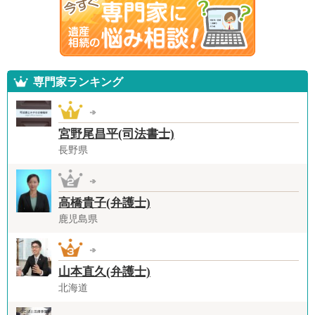
専門家ランキング
宮野尾昌平(司法書士)
長野県
高橋貴子(弁護士)
鹿児島県
山本直久(弁護士)
北海道