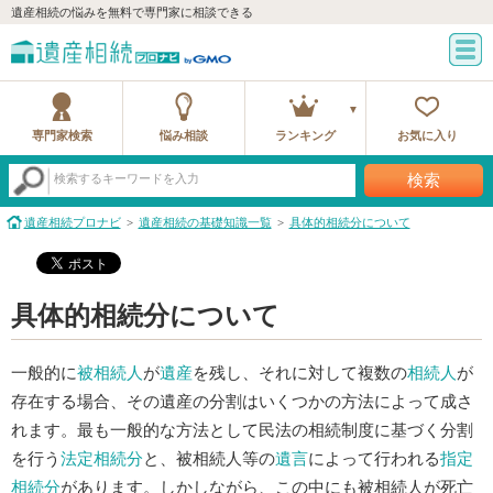
遺産相続の悩みを無料で専門家に相談できる
専門家検索
悩み相談
ランキング
お気に入り
検索
検索するキーワードを入力
遺産相続プロナビ
遺産相続の基礎知識一覧
具体的相続分について
具体的相続分について
一般的に
被相続人
が
遺産
を残し、それに対して複数の
相続人
が
存在する場合、その遺産の分割はいくつかの方法によって成さ
れます。最も一般的な方法として民法の相続制度に基づく分割
を行う
法定相続分
と、被相続人等の
遺言
によって行われる
指定
相続分
があります。しかしながら、この中にも被相続人が死亡