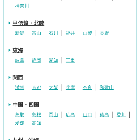
神奈川
甲信越・北陸
新潟
富山
石川
福井
山梨
長野
東海
岐阜
静岡
愛知
三重
関西
滋賀
京都
大阪
兵庫
奈良
和歌山
中国・四国
鳥取
島根
岡山
広島
山口
徳島
香川
愛媛
高知