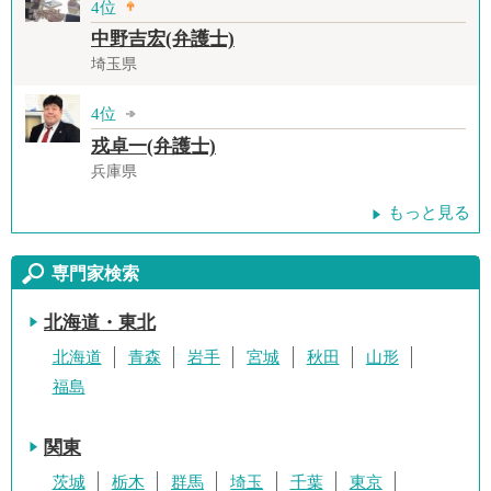
4位
中野吉宏(弁護士)
埼玉県
4位
戎卓一(弁護士)
兵庫県
もっと見る
専門家検索
北海道・東北
北海道
青森
岩手
宮城
秋田
山形
福島
関東
茨城
栃木
群馬
埼玉
千葉
東京