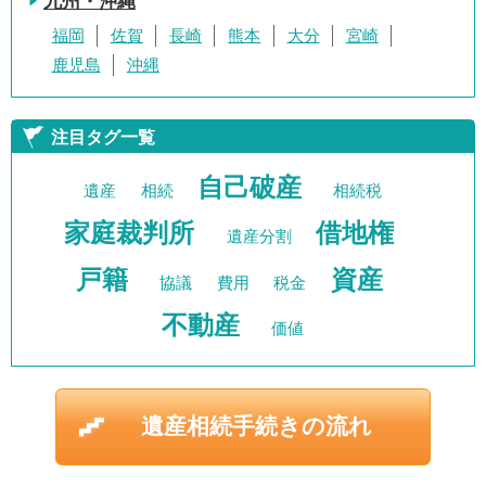
九州・沖縄
福岡
佐賀
長崎
熊本
大分
宮崎
鹿児島
沖縄
注目タグ一覧
自己破産
遺産
相続
相続税
家庭裁判所
借地権
遺産分割
戸籍
資産
協議
費用
税金
不動産
価値
遺産相続手続きの流れ