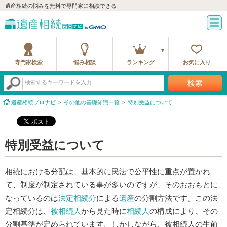
遺産相続の悩みを無料で専門家に相談できる
専門家検索
悩み相談
ランキング
お気に入り
検索
検索するキーワードを入力
遺産相続プロナビ
その他の基礎知識一覧
特別受益について
特別受益について
相続における分配は、基本的に民法で公平性に重点が置かれ
て、制度が制定されている事が多いのですが、そのおおもとに
なっているのは
法定相続分
による
遺産
の分割方法です。この法
定相続分は、
被相続人
から見た時に
相続人
の構成により、その
分割基準が定められています。しかしながら、被相続人の生前