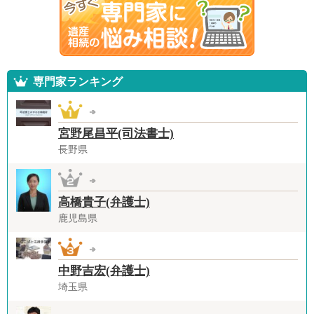
専門家ランキング
宮野尾昌平(司法書士)
長野県
高橋貴子(弁護士)
鹿児島県
中野吉宏(弁護士)
埼玉県