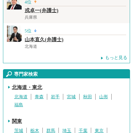
4位
戎卓一(弁護士)
兵庫県
5位
山本直久(弁護士)
北海道
もっと見る
専門家検索
北海道・東北
北海道
青森
岩手
宮城
秋田
山形
福島
関東
茨城
栃木
群馬
埼玉
千葉
東京