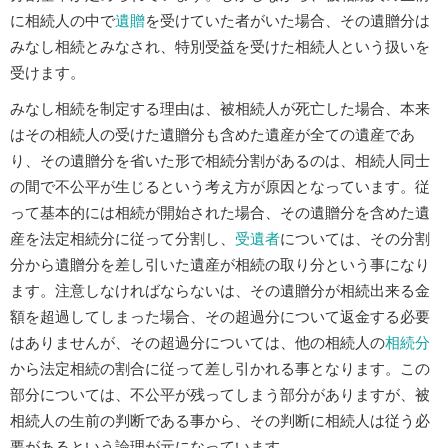
に相続人の中で
遺贈
を受けていた者がいた場合、その遺贈分は
みなし相続とみなされ、特別受益を受けた相続人という扱いを
受けます。
みなし相続を制定する理由は、被相続人が死亡した場合、本来
はその相続人の受けた遺贈分も含めた遺産が全ての遺産であ
り、その遺贈分を省いた形で相続分割があるのは、相続人同士
の間で不公平が生じるという考え方が原因となっています。従
って基本的には相続が開始された場合、その遺贈分を含めた遺
産を法定相続分に従って分割し、
受遺者
については、その分割
分から遺贈分を差し引いた遺産が相続の取り分という事になり
ます。注意しなければならないは、その遺贈分が相続出来る金
額を超過してしまった場合、その超過分について返金する必要
はありませんが、その超過分については、他の相続人の
相続分
から法定相続の割合に従って差し引かれる事となります。この
部分については、不公平が残ってしまう部分がありますが、被
相続人の生前の判断である事から、その判断に相続人は従う必
要があるという論理が元になっています。