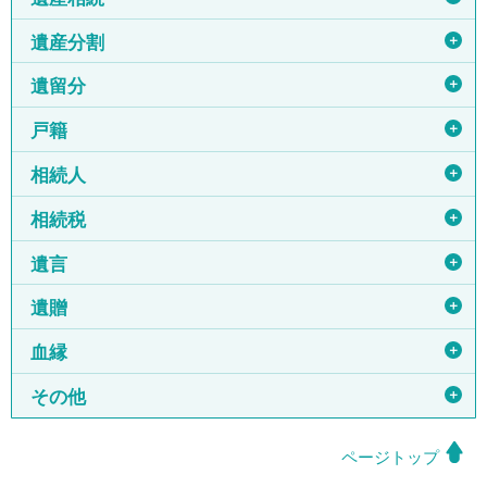
＋
遺産分割
＋
遺留分
＋
戸籍
＋
相続人
＋
相続税
＋
遺言
＋
遺贈
＋
血縁
＋
その他
ページトップ