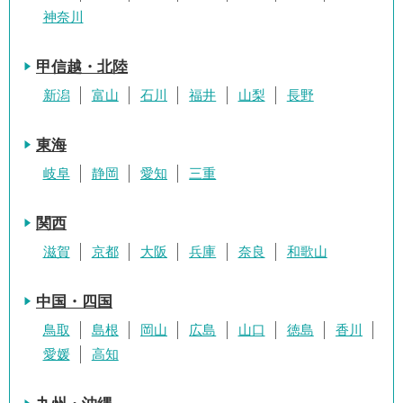
神奈川
甲信越・北陸
新潟
富山
石川
福井
山梨
長野
東海
岐阜
静岡
愛知
三重
関西
滋賀
京都
大阪
兵庫
奈良
和歌山
中国・四国
鳥取
島根
岡山
広島
山口
徳島
香川
愛媛
高知