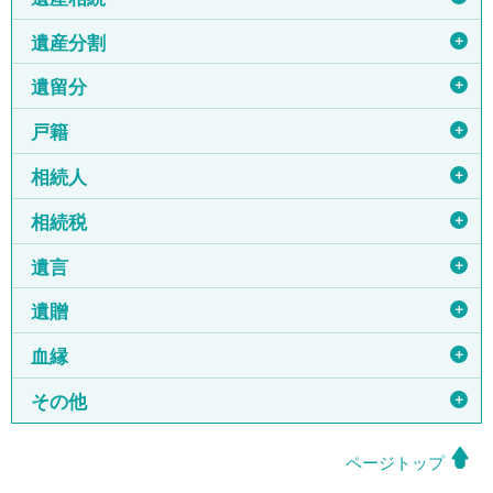
＋
遺産分割
＋
遺留分
＋
戸籍
＋
相続人
＋
相続税
＋
遺言
＋
遺贈
＋
血縁
＋
その他
ページトップ