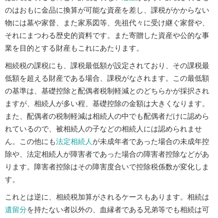
のはおもに金品に換算が可能な資産を差し、課税がかからない
物には墓や家督、また家系図等、先祖代々に受け継ぐ家督や、
それにまつわる歴史的資料です。また寄贈した資産や公的な事
業を目的とする財産もこれにあたります。
相続税の課税にも、課税最低額が設定されており、その課税最
低額を超える財産である場合、課税がなされます。この最低額
の基準は、基礎控除と配偶者税制軽減とのどちらかが採択され
ますが、相続人が多い程、基礎控除の金額は大きくなります。
また、配偶者の税制軽減は相続人の中でも配偶者だけに認めら
れているので、被相続人の子などの相続人には認められませ
ん。この他にも
法定相続人
が未成年者であった場合の未成年控
除や、法定相続人が障害者であった場合の障害者控除などがあ
ります。障害者控除はその障害度合いで控除税係数が変化しま
す。
これとは逆に、相続税加算がされるケースもあります。相続は
遺留分
を持たない者以外の、血縁者である兄弟等でも相続は可