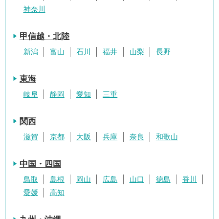
神奈川
甲信越・北陸
新潟
富山
石川
福井
山梨
長野
東海
岐阜
静岡
愛知
三重
関西
滋賀
京都
大阪
兵庫
奈良
和歌山
中国・四国
鳥取
島根
岡山
広島
山口
徳島
香川
愛媛
高知