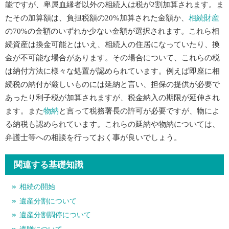
能ですが、卑属血縁者以外の相続人は税が2割加算されます。ま
たその加算額は、負担税額の20%加算された金額か、
相続財産
の70%の金額のいずれか少ない金額が選択されます。これら相
続資産は換金可能とはいえ、相続人の住居になっていたり、換
金が不可能な場合があります。その場合について、これらの税
は納付方法に様々な処置が認められています。例えば即座に相
続税の納付が厳しいものには延納と言い、担保の提供が必要で
あったり利子税が加算されますが、税金納入の期限が延伸され
ます。また
物納
と言って税務署長の許可が必要ですが、物によ
る納税も認められています。これらの延納や物納については、
弁護士等への相談を行っておく事が良いでしょう。
関連する基礎知識
相続の開始
遺産分割について
遺産分割調停について