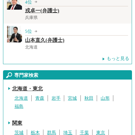
4位
戎卓一(弁護士)
兵庫県
5位
山本直久(弁護士)
北海道
もっと見る
専門家検索
北海道・東北
北海道
青森
岩手
宮城
秋田
山形
福島
関東
茨城
栃木
群馬
埼玉
千葉
東京