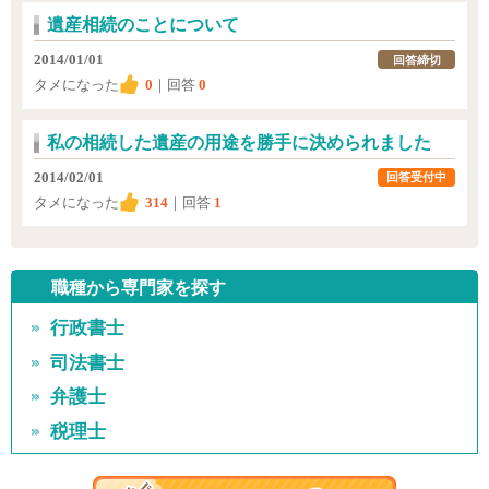
遺産相続のことについて
2014/01/01
回答締切
タメになった
0
｜回答
0
私の相続した遺産の用途を勝手に決められました
2014/02/01
回答受付中
タメになった
314
｜回答
1
職種から専門家を探す
行政書士
司法書士
弁護士
税理士