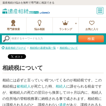
遺産相続の悩みを無料で専門家に相談できる
専門家検索
悩み相談
ランキング
お気に入り
検索
検索するキーワードを入力
遺産相続プロナビ
相続税の基礎知識一覧
相続税について
相続税について
相続には必ずと言っていい程ついてくるのが相続税です。この
相続税は
被相続人
が死亡した時、
相続人
に課せられる税金です
が、被相続人の死亡の翌日から換算して10ヶ月以内に、相続人
の住所地の管轄税務署に納税される事で成されます。相続税に
は課税されるものと、課税されない
遺産
があり、課税されるも