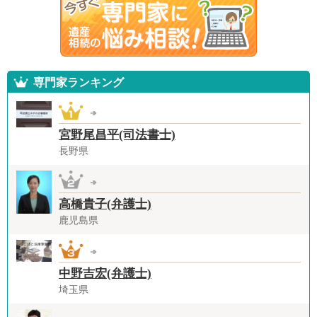
専門家ランキング
宮野尾昌平(司法書士)
長野県
高橋貴子(弁護士)
鹿児島県
中野吉宏(弁護士)
埼玉県