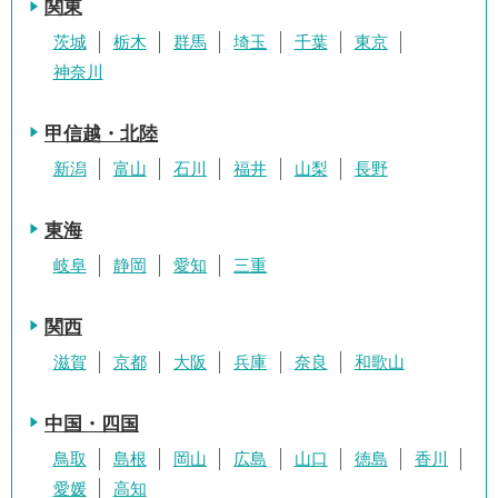
関東
茨城
栃木
群馬
埼玉
千葉
東京
神奈川
甲信越・北陸
新潟
富山
石川
福井
山梨
長野
東海
岐阜
静岡
愛知
三重
関西
滋賀
京都
大阪
兵庫
奈良
和歌山
中国・四国
鳥取
島根
岡山
広島
山口
徳島
香川
愛媛
高知