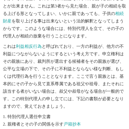
とが出来ません。これは第3者から見た場合、親が子の相続を取
る上げる形となってしまい、いかに親であっても、子供の
相続
財産
を取り上げる事は出来ないという法的解釈となってしまう
からです。このような場合には、特別代理人を立て、その子の
代理人が相続の放棄を行うことになります。
これは
利益相反行為
と呼ばれており、一方の利益が、他方の不
利益につながらないようにするという考え方です。申立権利は
その親族にあり、裁判所が選出する候補者をその親族が選び、
公平な立場の下で、その子に不利益とならない様な判断、もし
くは代理行為を行うこととなります。ここで言う親族とは、基
本的にその子から見て直系尊属である祖父や祖母、またそれに
該当する者がいない場合は、叔父や叔母がなる場合が一般的で
す。この特別代理人の申し立てには、下記の書類が必要となり
ますので、覚えておきましょう。
特別代理人選任申立書
親権者とその子の関係を示す
戸籍抄本