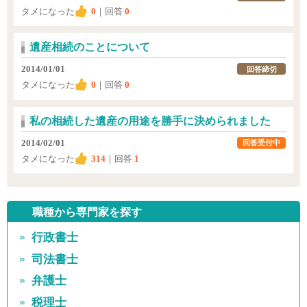
タメになった
0
｜回答
0
遺産相続のことについて
2014/01/01
回答締切
タメになった
0
｜回答
0
私の相続した遺産の用途を勝手に決められました
2014/02/01
回答受付中
タメになった
314
｜回答
1
職種から専門家を探す
行政書士
司法書士
弁護士
税理士