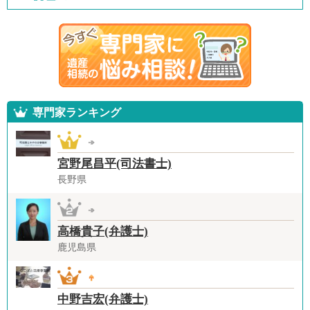
専門家ランキング
宮野尾昌平(司法書士)
長野県
高橋貴子(弁護士)
鹿児島県
中野吉宏(弁護士)