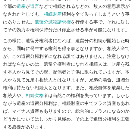
全部の
遺産
が
遺言
などで相続されるなどの、故人の意思表示が
なされたとしても、
相続財産
権利を全て失ってしまうという事
はありません。
遺留分減殺請求権
を行使する事で、それに対し
てその効力を権利保持分だけ停止させる事が可能になります。
この様に、遺留分権利者になれば、遺留分の相続が開始した時
から、同時に発生する権利を得る事となりますが、相続人全て
が、この遺留分権利者になれる訳ではありません。注意しなけ
ればならないのは、遺留分権利者になれる相続人は、財産を残
す本人から見てその親、配偶者と子供に限られていますが、本
人から見て兄弟も相続人とはなりますが、兄弟の場合、遺贈分
権利は持たない相続人となります。また、相続自体を放棄した
相続人や、
相続欠格
者は当然この権利を失っています。しかし
ながら遺産の遺留分権利は、相続財産の中でプラス資産もあれ
ば、マイナス資産もありますので、総合的にプラスになるのか
どうかについてはしっかり見極め、その上で遺留分権利を主張
する必要があります。