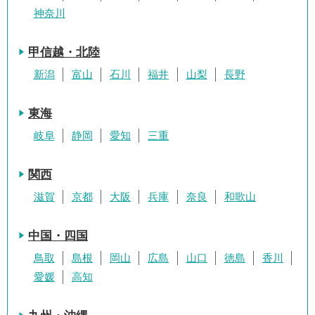
神奈川
甲信越・北陸
新潟
富山
石川
福井
山梨
長野
東海
岐阜
静岡
愛知
三重
関西
滋賀
京都
大阪
兵庫
奈良
和歌山
中国・四国
鳥取
島根
岡山
広島
山口
徳島
香川
愛媛
高知