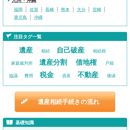
九州・沖縄
福岡
佐賀
長崎
熊本
大分
宮崎
鹿児島
沖縄
注目タグ一覧
遺産
自己破産
相続
相続税
遺産分割
借地権
家庭裁判所
戸籍
税金
不動産
協議
費用
資産
価値
遺産相続手続きの流れ
基礎知識