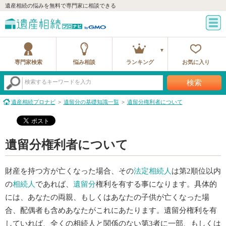
遺産相続の悩みを無料で専門家に相談できる
専門家検索
悩み相談
ランキング
お気に入り
検索
検索するキーワードを入力
遺産相続プロナビ
遺留分の基礎知識一覧
遺留分権利者について
遺留分権利者について
財産を持つ方が亡くなった場合、その
法定相続人
は第2順位以内
の
相続人
であれば、
遺留分
権利を有する事になります。具体的
には、あなたの両親、もしくはあなたの子供が亡くなった場
合、配偶者も含めあなたがこれにあたります。遺留分権利を有
していれば、全くの相続人と関係のない第3者に一部、もしくは