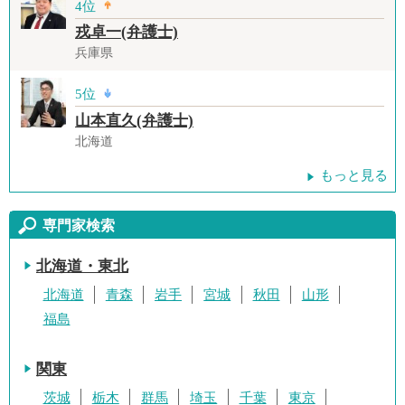
4位
戎卓一(弁護士)
兵庫県
5位
山本直久(弁護士)
北海道
もっと見る
専門家検索
北海道・東北
北海道
青森
岩手
宮城
秋田
山形
福島
関東
茨城
栃木
群馬
埼玉
千葉
東京