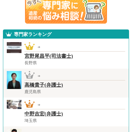
専門家ランキング
宮野尾昌平(司法書士)
長野県
高橋貴子(弁護士)
鹿児島県
中野吉宏(弁護士)
埼玉県