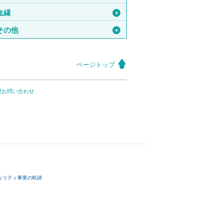
血縁
＋
その他
＋
ページトップ
望お問い合わせ
ュリティ事業の軌跡