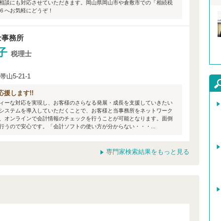
相談にも対応させていただきます。岡山県岡山市や倉敷市での「相続税
６へお気軽にどうぞ！
士事務所
子
税理士
5-21-1
援します!!
ィーな対応を実現し、お客様のさらなる発展・成長を支援していきたい
システムを導入していただくことで、お客様と当事務所をネットワーク
、オンラインで会計情報のチェックを行うことが可能となります。面倒
うので安心です。「会計ソフトの使い方が分からない・・・...
専門家検索結果をもっと見る