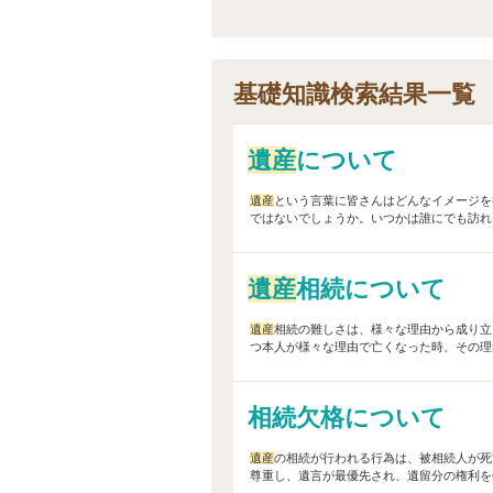
基礎知識検索結果一覧
遺産
について
遺産
という言葉に皆さんはどんなイメージを
ではないでしょうか。いつかは誰にでも訪れる
遺産
相続について
遺産
相続の難しさは、様々な理由から成り立
つ本人が様々な理由で亡くなった時、その理
相続欠格について
遺産
の相続が行われる行為は、被相続人が死
尊重し、遺言が最優先され、遺留分の権利を侵