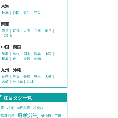
東海
岐阜
静岡
愛知
三重
関西
滋賀
京都
大阪
兵庫
奈良
和歌山
中国・四国
鳥取
島根
岡山
広島
山口
徳島
香川
愛媛
高知
九州・沖縄
福岡
佐賀
長崎
熊本
大分
宮崎
鹿児島
沖縄
注目タグ一覧
遺産
相続
自己破産
相続税
遺産分割
家庭裁判所
借地権
戸籍