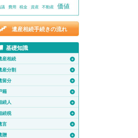
価値
協議
費用
税金
資産
不動産
遺産相続手続きの流れ
基礎知識
遺産相続
＋
遺産分割
＋
遺留分
＋
戸籍
＋
相続人
＋
相続税
＋
遺言
＋
遺贈
＋