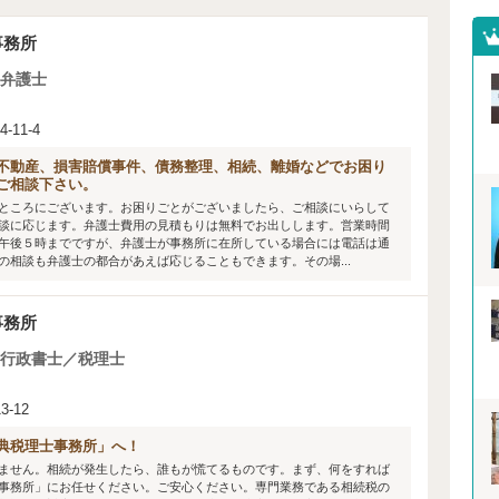
事務所
弁護士
11-4
不動産、損害賠償事件、債務整理、相続、離婚などでお困り
ご相談下さい。
ところにございます。お困りごとがございましたら、ご相談にいらして
談に応じます。弁護士費用の見積もりは無料でお出しします。営業時間
午後５時までですが、弁護士が事務所に在所している場合には電話は通
相談も弁護士の都合があえば応じることもできます。その場...
事務所
行政書士／税理士
-12
典税理士事務所」へ！
ません。相続が発生したら、誰もが慌てるものです。まず、何をすれば
事務所」にお任せください。ご安心ください。専門業務である相続税の