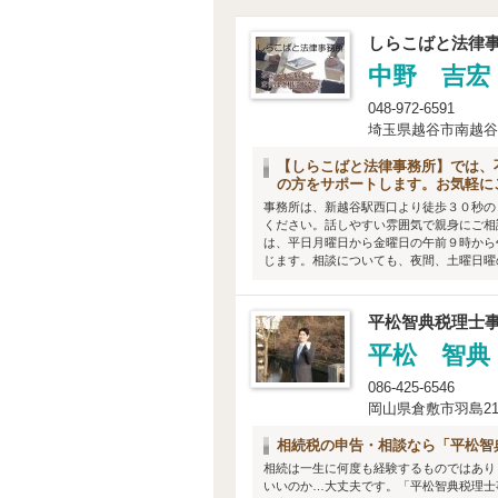
しらこばと法律
中野 吉宏
048-972-6591
埼玉県越谷市南越谷4-
【しらこばと法律事務所】では、
の方をサポートします。お気軽に
事務所は、新越谷駅西口より徒歩３０秒の
ください。話しやすい雰囲気で親身にご相
は、平日月曜日から金曜日の午前９時から
じます。相談についても、夜間、土曜日曜の
平松智典税理士
平松 智典
086-425-6546
岡山県倉敷市羽島213
相続税の申告・相談なら「平松智
相続は一生に何度も経験するものではあり
いいのか…大丈夫です。「平松智典税理士