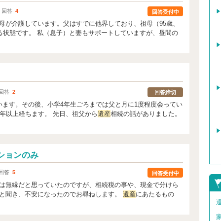
｜回答
4
回答受付中
母が介護しています。父はすでに他界しており、祖母（95歳、
いる状態です。 私（息子）と妻もサポートしていますが、昼間の
回答
2
回答締切
います。その後、小学4年生ごろまでは父と月に1度程度会ってい
年以上経ちます。 先日、祖父から
遺産
相続の話がありました。
ションのみ
回答
5
回答受付中
は無縁だと思っていたのですが、相続税の事や、現金で分けら
と聞き、不安になったのでお尋ねします。
遺産
にあたるもの