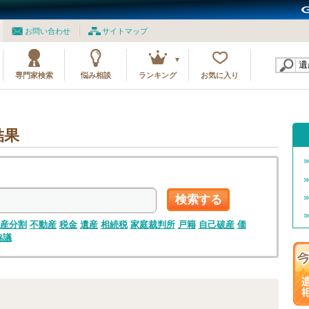
お問い合わせ
サイトマップ
専門家検索
悩み相談
ランキング
お気に入り
結果
検索する
産分割
不動産
税金
遺産
相続税
家庭裁判所
戸籍
自己破産
価
協議