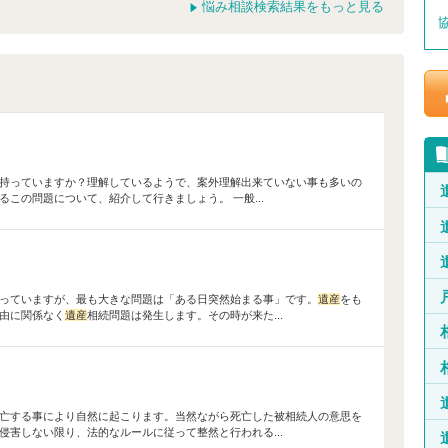
悩み相談検索結果をもっと見る
持っていますか？理解しているようで、案外理解出来ていない事も多いの
この問題について、紹介して行きましょう。 一般...
っていますが、最も大きな問題は「ある日突然始まる事」です。
遺産
をも
由に関係なく
遺産
相続問題は発生します。その時が来た...
亡する事により自然に起こります。当然ながら死亡した被相続人の意思を
害しない限り、法的なルールに従って整然と行われる...