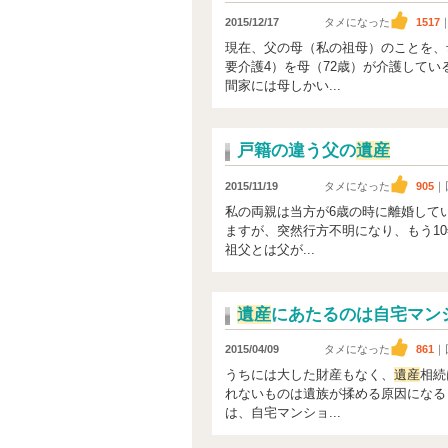
2015/12/17
タメになった
1517
現在、父の母（私の祖母）のことを、
要介護4）を母（72歳）が介護して
間家には母しかい...
戸籍の違う父の
遺産
2015/11/19
タメになった
905
｜
私の両親は当方が6歳の時に離婚して
ますが、突然行方不明になり、もう10
祖父とは父が...
遺産
にあたるのは自宅マン
2015/04/09
タメになった
861
｜
うちには大した財産もなく、
遺産
相続
れないものは遺族が揉める原因になる
は、自宅マンショ...