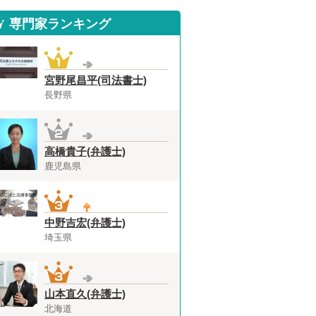
専門家ランキング
宮野尾昌平(司法書士)
長野県
高橋貴子(弁護士)
鹿児島県
中野吉宏(弁護士)
埼玉県
山本直久(弁護士)
北海道