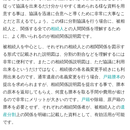
従って協議を出来るだけ分かりやすく進められる様な資料を用
意する事は、協議を迅速に合意へと導くために非常に大事なこ
とだと言えるでしょう。この様に分割協議を行う場合に、被相
続人と、関係する全ての
相続人
との人間関係を理解するため
に、よく用いられるのが相続関係説明図です。
被相続人を中心とし、それぞれの相続人との相関関係を図示す
る形式で記載された説明図は、分割の割合などを理解するには
非常に便利です。またこの相続関係説明図は、ただ協議に利用
出来るというだけではなく、相続後の各名義変更手続きにも利
用出来るのです。通常遺産の名義変更を行う場合、
戸籍謄本
の
提出を求められますが、相続関係説明図を提出する事で、謄本
の原本を返却してもらえ、何度も謄本を取る手間や費用が省け
るので非常にメリットが大きいのです。
戸籍
や除籍、原戸籍の
謄本を必要とせず、それぞれの相続関係者が、被相続人との
遺
産分割
上の関係を明確に記載した資料として、有効活用が可能
です。