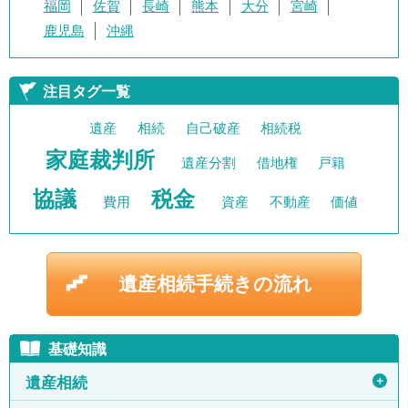
福岡
佐賀
長崎
熊本
大分
宮崎
鹿児島
沖縄
注目タグ一覧
遺産
相続
自己破産
相続税
家庭裁判所
遺産分割
借地権
戸籍
協議
税金
費用
資産
不動産
価値
遺産相続手続きの流れ
基礎知識
＋
遺産相続