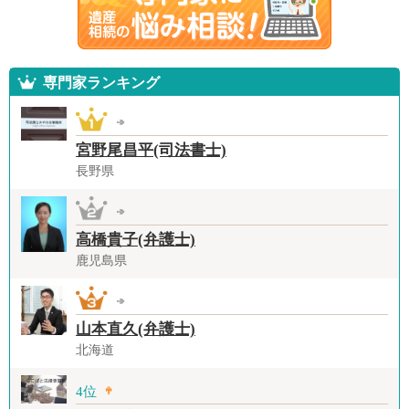
専門家ランキング
宮野尾昌平(司法書士)
長野県
高橋貴子(弁護士)
鹿児島県
山本直久(弁護士)
北海道
4位