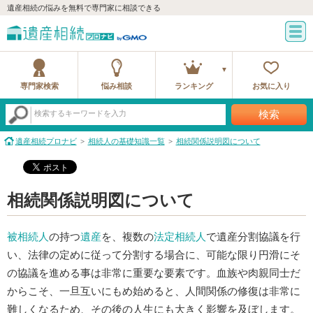
遺産相続の悩みを無料で専門家に相談できる
専門家検索
悩み相談
ランキング
お気に入り
検索
検索するキーワードを入力
遺産相続プロナビ
相続人の基礎知識一覧
相続関係説明図について
相続関係説明図について
被相続人
の持つ
遺産
を、複数の
法定相続人
で遺産分割協議を行
い、法律の定めに従って分割する場合に、可能な限り円滑にそ
の協議を進める事は非常に重要な要素です。血族や肉親同士だ
からこそ、一旦互いにもめ始めると、人間関係の修復は非常に
難しくなるため、その後の人生にも大きく影響を及ぼします。