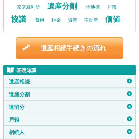
遺産分割
家庭裁判所
借地権
戸籍
協議
価値
費用
税金
資産
不動産
遺産相続手続きの流れ
基礎知識
＋
遺産相続
＋
遺産分割
＋
遺留分
＋
戸籍
＋
相続人