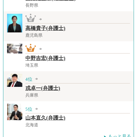
長野県
高橋貴子(弁護士)
鹿児島県
中野吉宏(弁護士)
埼玉県
4位
戎卓一(弁護士)
兵庫県
5位
山本直久(弁護士)
北海道
もっと見る