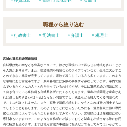
多賀城市
仙台市宮城野区
塩竈市
職種から絞り込む
行政書士
司法書士
弁護士
税理士
宮城の遺産相続関連情報
宮城県は海の幸なども豊富なエリアで、静かな環境の中で暮らせる地域も多いことか
ら人気があります。また、交通機関や病院などのライフラインなど、生活に欠かすこ
とのできない施設が充実しています。家族で暮らしている方も多くいます。このよう
な環境にある宮城県ですが、県内各地には多数の事務所が存在しています。県内で悩
んでいるたくさんの人々と向き合っているわけですが、中には遺産相続の問題に関し
て向き合っている事務所も宮城県各所にたくさんあります。遺産相続問題は遺産があ
れば誰しも向き合わなければならない問題ですし、税金なども絡んでくる問題なの
で、ミスが許されません。また、家族で遺産相続をおこなうとなれば身内同士でもめ
てしまうこともあります。そのようなことにならないためにも、遺産相続に強い専門
家などに間に入ってもらうことを検討してみてください。宮城県には遺産相続に強い
専門家もいますので、このような事務所に相談しておくと財産を相続させる際には円
満な解決も望めます。まずは地元宮城の事務所に相談だけでもしてみてはいかがでし