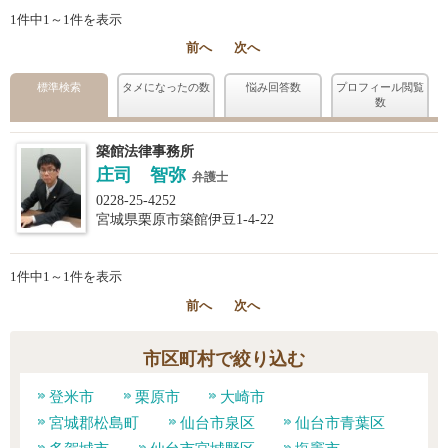
1件中1～1件を表示
前へ
次へ
標準検索
タメになったの数
悩み回答数
プロフィール閲覧
数
築館法律事務所
庄司 智弥
弁護士
0228-25-4252
宮城県栗原市築館伊豆1-4-22
1件中1～1件を表示
前へ
次へ
市区町村で絞り込む
登米市
栗原市
大崎市
宮城郡松島町
仙台市泉区
仙台市青葉区