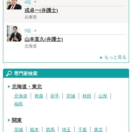
4位
戎卓一(弁護士)
兵庫県
5位
山本直久(弁護士)
北海道
もっと見る
専門家検索
北海道・東北
北海道
青森
岩手
宮城
秋田
山形
福島
関東
茨城
栃木
群馬
埼玉
千葉
東京