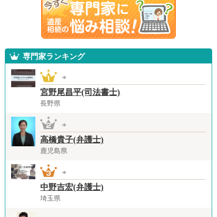
専門家ランキング
宮野尾昌平(司法書士)
長野県
高橋貴子(弁護士)
鹿児島県
中野吉宏(弁護士)
埼玉県