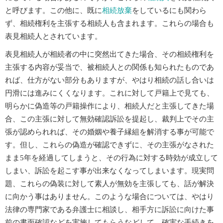
と呼びます。この他に、既に
相続放棄
をしているにも関わら
ず、相続権利を主張する相続人も含まれます。これらの場合も
表見相続人とされています。
表見相続人が相続者の中に突然出てきた場合、その相続権利を
主張する内容が妥当で、被相続人との関係も知られたものであ
れば、仕方がない部分もありますが、やはり相続の話し合いは
円滑には進みにくくなります。これに対して戸籍上で見ても、
明らかに偽造等の戸籍操作により、相続人だと主張してきた場
合、この主張に対して無効確認訴訟を提起し、裁判上でその主
張が認められれば、その婚姻や養子縁組を解消する事が可能で
す。但し、これらの偽造が確認できずに、その主張がなされた
まま5年を経過してしまうと、その行為に対する時効が成立して
しまい、訴訟を起こす事が出来なくなってしまいます。現実問
題、これらの偽装に対して素人が無効を主張しても、話が解決
に向かう事はありません。このような場合については、やはり
法律の専門家である弁護士に相談し、相手方に訴訟に向けた事
前の書面確認などを実施してもらうなどして、確実な手続きを