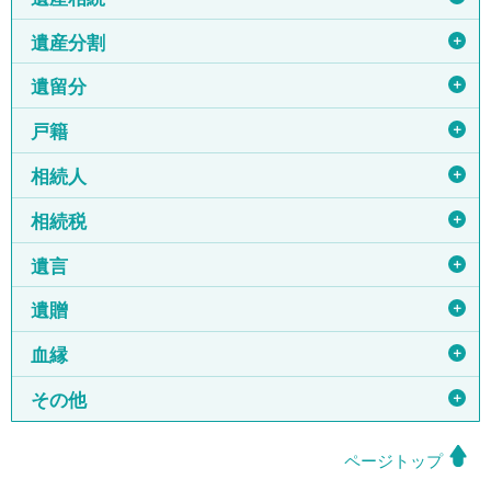
＋
遺産分割
＋
遺留分
＋
戸籍
＋
相続人
＋
相続税
＋
遺言
＋
遺贈
＋
血縁
＋
その他
ページトップ