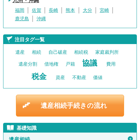
九州・沖縄
福岡
佐賀
長崎
熊本
大分
宮崎
鹿児島
沖縄
注目タグ一覧
遺産
相続
自己破産
相続税
家庭裁判所
協議
遺産分割
借地権
戸籍
費用
税金
資産
不動産
価値
遺産相続手続きの流れ
基礎知識
＋
遺産相続