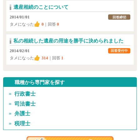
遺産相続のことについて
2014/01/01
回答締切
タメになった
0
｜回答
0
私の相続した遺産の用途を勝手に決められました
2014/02/01
回答受付中
タメになった
314
｜回答
1
職種から専門家を探す
行政書士
司法書士
弁護士
税理士