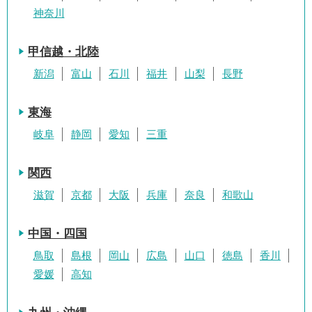
神奈川
甲信越・北陸
新潟
富山
石川
福井
山梨
長野
東海
岐阜
静岡
愛知
三重
関西
滋賀
京都
大阪
兵庫
奈良
和歌山
中国・四国
鳥取
島根
岡山
広島
山口
徳島
香川
愛媛
高知