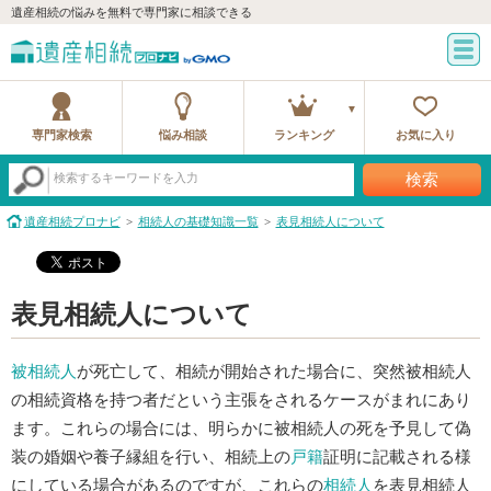
遺産相続の悩みを無料で専門家に相談できる
専門家検索
悩み相談
ランキング
お気に入り
検索
検索するキーワードを入力
遺産相続プロナビ
相続人の基礎知識一覧
表見相続人について
表見相続人について
被相続人
が死亡して、相続が開始された場合に、突然被相続人
の相続資格を持つ者だという主張をされるケースがまれにあり
ます。これらの場合には、明らかに被相続人の死を予見して偽
装の婚姻や養子縁組を行い、相続上の
戸籍
証明に記載される様
にしている場合があるのですが、これらの
相続人
を表見相続人