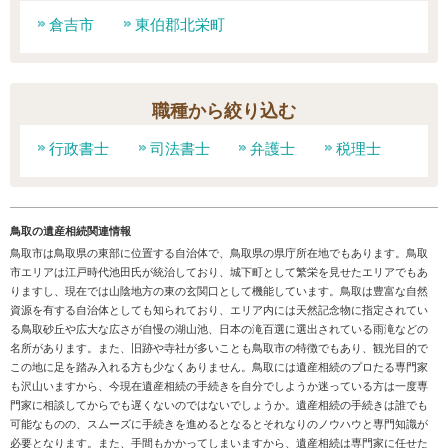
倉吉市
東伯郡北栄町
職種から絞り込む
行政書士
司法書士
弁護士
税理士
鳥取の遺産相続関連情報
鳥取市は鳥取県の東部に位置する自治体で、鳥取県の県庁所在地でもあります。鳥取
市エリアは江戸時代池田氏が統治しており、城下町として繁栄を見せたエリアでもあ
りますし、現在では山陰地方の東の玄関口として機能しています。鳥取は豊富な自然
資源を有する自治体としても知られており、エリア内には天然記念物に指定されてい
る鳥取砂丘や広大な広さが自慢の湖山池、日本の滝百選に選出されている雨滝などの
名所があります。また、旧跡や寺社が多いことも鳥取市の特徴でもあり、観光目的で
この地に足を踏み入れる方も少なくありません。鳥取には遺産相続のプロたる専門家
も沢山いますから、今現在遺産相続の手続きを自分でしようか迷っている方は一度専
門家に相談してからでも遅くないのではないでしょうか。遺産相続の手続きは誰でも
可能なものの、スムーズに手続きを進めるとなるとそれなりのノウハウと専門知識が
必要となります。また、手間もかかってしまいますから、遺産相続は専門家に任せた