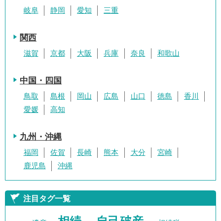
岐阜
静岡
愛知
三重
関西
滋賀
京都
大阪
兵庫
奈良
和歌山
中国・四国
鳥取
島根
岡山
広島
山口
徳島
香川
愛媛
高知
九州・沖縄
福岡
佐賀
長崎
熊本
大分
宮崎
鹿児島
沖縄
注目タグ一覧