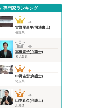
専門家ランキング
宮野尾昌平(司法書士)
長野県
高橋貴子(弁護士)
鹿児島県
中野吉宏(弁護士)
埼玉県
山本直久(弁護士)
北海道