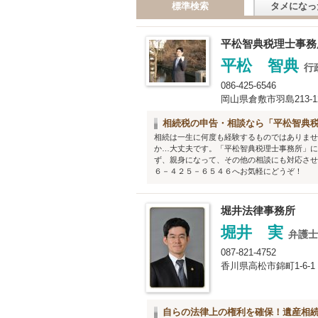
標準検索
タメになっ
平松智典税理士事務
平松 智典
行
086-425-6546
岡山県倉敷市羽島213-1
相続税の申告・相談なら「平松智典
相続は一生に何度も経験するものではありませ
か…大丈夫です。「平松智典税理士事務所」に
ず、親身になって、その他の相談にも対応させ
６－４２５－６５４６へお気軽にどうぞ！
堀井法律事務所
堀井 実
弁護
087-821-4752
香川県高松市錦町1-6-1
自らの法律上の権利を確保！遺産相