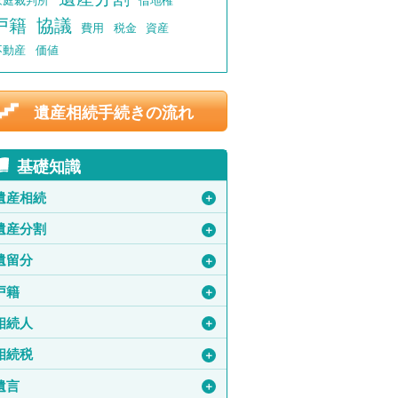
家庭裁判所
借地権
戸籍
協議
費用
税金
資産
不動産
価値
遺産相続手続きの流れ
基礎知識
遺産相続
＋
遺産分割
＋
遺留分
＋
戸籍
＋
相続人
＋
相続税
＋
遺言
＋