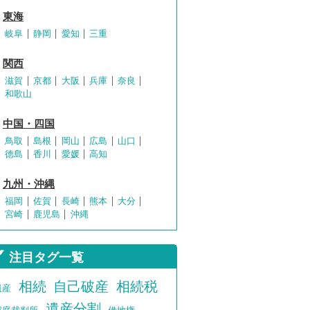
東海
岐阜
静岡
愛知
三重
関西
滋賀
京都
大阪
兵庫
奈良
和歌山
中国・四国
鳥取
島根
岡山
広島
山口
徳島
香川
愛媛
高知
九州・沖縄
福岡
佐賀
長崎
熊本
大分
宮崎
鹿児島
沖縄
注目タグ一覧
相続
自己破産
相続税
遺産
遺産分割