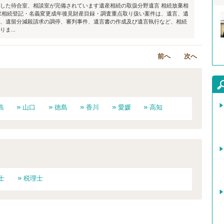
した待合室、相談室が完備されています遺産相続の取扱分野遺言 相続放棄相
求相続登記・名義変更成年後見財産目録・調査重点取り扱い案件は、遺言、遺
、遺留分減殺請求の調停、審判事件、遺言書の作成及び遺言執行など、相続
ま...
前へ
次へ
島
山口
徳島
香川
愛媛
高知
士
税理士