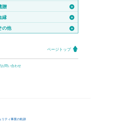
遺贈
＋
血縁
＋
その他
＋
ページトップ
望お問い合わせ
ュリティ事業の軌跡