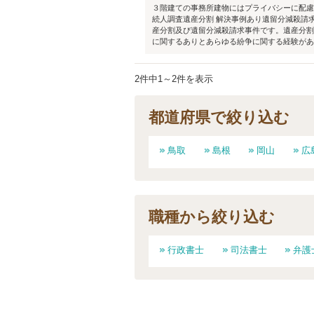
３階建ての事務所建物にはプライバシーに配慮
続人調査遺産分割 解決事例あり遺留分減殺請
産分割及び遺留分減殺請求事件です。遺産分割
に関するありとあらゆる紛争に関する経験があり
2件中1～2件を表示
都道府県で絞り込む
鳥取
島根
岡山
広
職種から絞り込む
行政書士
司法書士
弁護