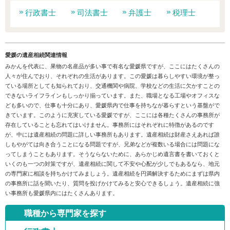
行政書士
司法書士
弁護士
税理士
愛媛の遺産相続関連情報
みかんを代表に、果物の名産品が多い事で有名な愛媛県ですが、ここにはたくさんの
人々が住んでおり、それぞれの生活があります。この愛媛は暮らしやすい環境が整っ
ている場所としても知られており、交通機関や病院、学校などの生活に欠かすことの
できないライフラインもしっかり揃っています。また、職場となる工場やオフィスな
ども多いので、仕事も十分にあり、愛媛県内で仕事を持ちなが暮らすという基盤がで
きています。このように充実している愛媛ですが、ここには各種たくさんの事務所が
存在していることも忘れてはいけません。事務所にはそれぞれに特徴があるのです
が、中には遺産相続の問題に詳しい事務所もあります。遺産相続は財産さえあれば誰
しもやがては向き合うことになる問題ですが、兄弟などが複数いる場合には問題にな
ってしまうこともあります。そうならないために、あらかじめ遺言書を書いておくと
いくのも一つの対策ですが、遺産相続に関して不安や心配が少しでもあるなら、地元
の専門家に相談を持ちかけてみましょう。遺産相続を円満解決するためにまずは県内
の事務所に話を聞いたり、質問を投げかけてみると安心できるしょう。遺産相続に強
い事務所も愛媛県内にはたくさんあります。
職種から専門家を探す