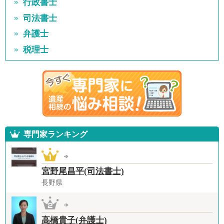
行政書士
司法書士
弁護士
税理士
専門家ランキング
宮野尾昌平(司法書士)
長野県
高橋貴子(弁護士)