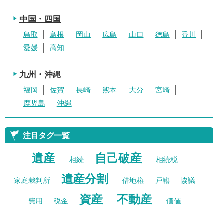
中国・四国
鳥取
島根
岡山
広島
山口
徳島
香川
愛媛
高知
九州・沖縄
福岡
佐賀
長崎
熊本
大分
宮崎
鹿児島
沖縄
注目タグ一覧
遺産
自己破産
相続
相続税
遺産分割
家庭裁判所
借地権
戸籍
協議
資産
不動産
費用
税金
価値