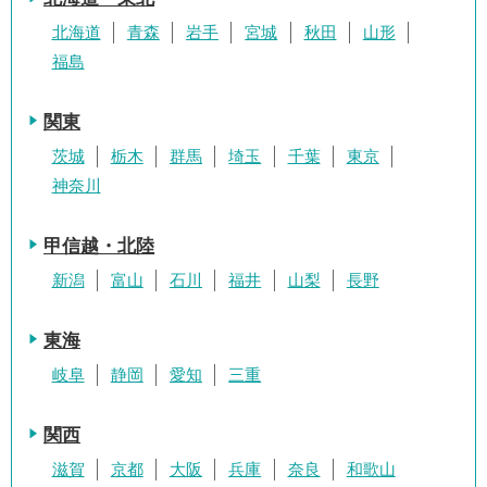
北海道
青森
岩手
宮城
秋田
山形
福島
関東
茨城
栃木
群馬
埼玉
千葉
東京
神奈川
甲信越・北陸
新潟
富山
石川
福井
山梨
長野
東海
岐阜
静岡
愛知
三重
関西
滋賀
京都
大阪
兵庫
奈良
和歌山