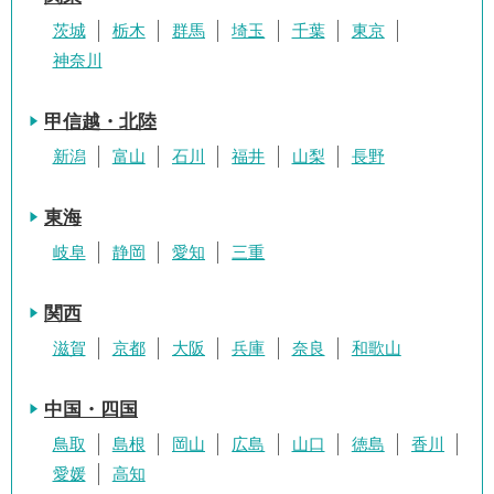
茨城
栃木
群馬
埼玉
千葉
東京
神奈川
甲信越・北陸
新潟
富山
石川
福井
山梨
長野
東海
岐阜
静岡
愛知
三重
関西
滋賀
京都
大阪
兵庫
奈良
和歌山
中国・四国
鳥取
島根
岡山
広島
山口
徳島
香川
愛媛
高知