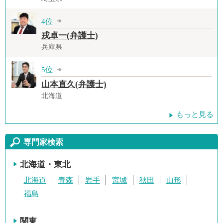
4位
戎卓一(弁護士)
兵庫県
5位
山本直久(弁護士)
北海道
もっと見る
専門家検索
北海道・東北
北海道
青森
岩手
宮城
秋田
山形
福島
関東