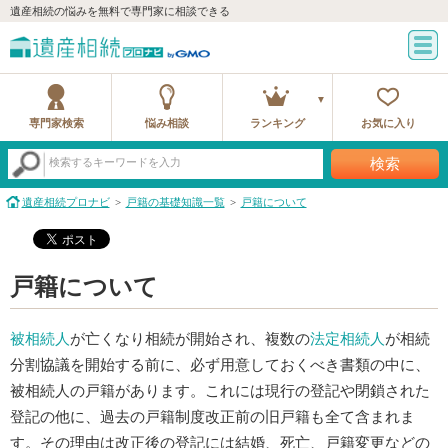
遺産相続の悩みを無料で専門家に相談できる
専門家検索
悩み相談
ランキング
お気に入り
検索
検索するキーワードを入力
遺産相続プロナビ
戸籍の基礎知識一覧
戸籍について
戸籍について
被相続人
が亡くなり相続が開始され、複数の
法定相続人
が相続
分割協議を開始する前に、必ず用意しておくべき書類の中に、
被相続人の戸籍があります。これには現行の登記や閉鎖された
登記の他に、過去の戸籍制度改正前の旧戸籍も全て含まれま
す。その理由は改正後の登記には結婚、死亡、戸籍変更などの