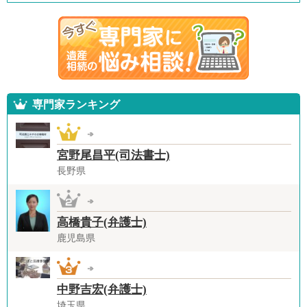
専門家ランキング
宮野尾昌平(司法書士)
長野県
高橋貴子(弁護士)
鹿児島県
中野吉宏(弁護士)
埼玉県