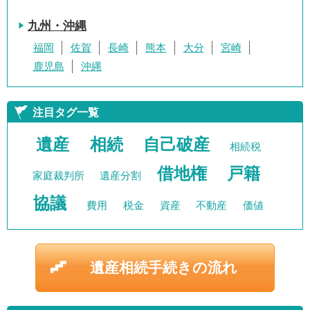
九州・沖縄
福岡
佐賀
長崎
熊本
大分
宮崎
鹿児島
沖縄
注目タグ一覧
遺産
相続
自己破産
相続税
借地権
戸籍
家庭裁判所
遺産分割
協議
費用
税金
資産
不動産
価値
遺産相続手続きの流れ