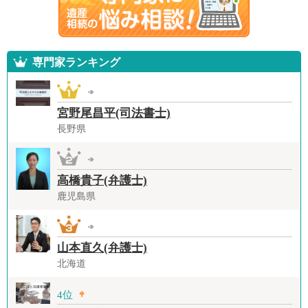
専門家ランキング
宮野尾昌平(司法書士)
長野県
高橋貴子(弁護士)
鹿児島県
山本直久(弁護士)
北海道
4位