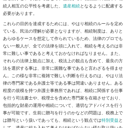
続人相互の公平性を考慮した、
遺産相続
となるように配慮する
必要があります。
これらの目的を達成するためには、やはり相続のルールを定め
ている、民法の理解が必要となりますが、相続制度は、ありと
あらゆるケースを想定して作られているため、法律のプロでも
ない一般人が、全ての法律を頭に入れて、相続を考えるのは非
常に難しい事であると考えておかなければなりません。また、
それらの法律上観点に加え、税法上の観点も含めて、最良の方
法を選択する事は、非常に困難な事であると言わざるを得ませ
ん。この様な非常に複雑で難しい判断を行えるのは、やはり法
律の専門家である弁護士等である事は間違いありません。ある
程度の規模を持つ弁護士事務所であれば、相続に関係する仕事
を行う司法書士や、税理士を含めた専門家を在籍させており、
包括的な財産の運用や相続について、適切なアドバイスを行う
事が可能です。生前に贈与を行うのかなどの問題は、税務上で
は贈与という扱いであっても、相続という観点では
特別受益
と
して、遺産に組み入れて考えなければならない様な取り扱いを