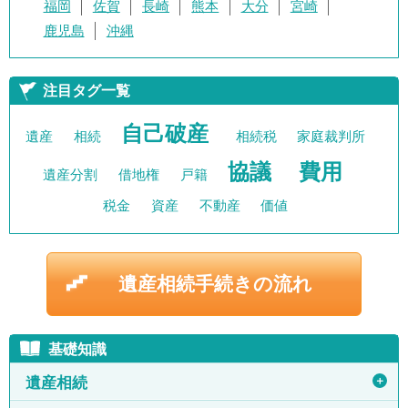
福岡
佐賀
長崎
熊本
大分
宮崎
鹿児島
沖縄
注目タグ一覧
自己破産
遺産
相続
相続税
家庭裁判所
協議
費用
遺産分割
借地権
戸籍
税金
資産
不動産
価値
遺産相続手続きの流れ
基礎知識
＋
遺産相続