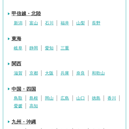
甲信越・北陸
新潟
富山
石川
福井
山梨
長野
東海
岐阜
静岡
愛知
三重
関西
滋賀
京都
大阪
兵庫
奈良
和歌山
中国・四国
鳥取
島根
岡山
広島
山口
徳島
香川
愛媛
高知
九州・沖縄