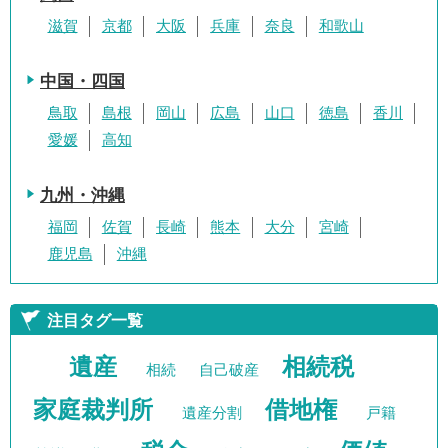
滋賀
京都
大阪
兵庫
奈良
和歌山
中国・四国
鳥取
島根
岡山
広島
山口
徳島
香川
愛媛
高知
九州・沖縄
福岡
佐賀
長崎
熊本
大分
宮崎
鹿児島
沖縄
注目タグ一覧
遺産
相続税
相続
自己破産
家庭裁判所
借地権
遺産分割
戸籍