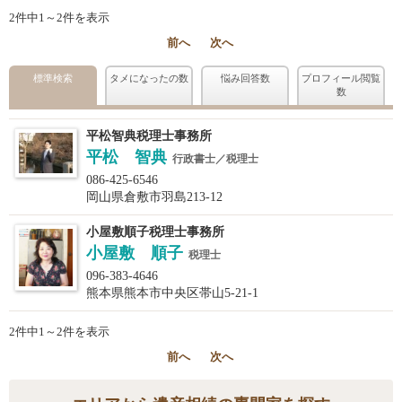
2件中1～2件を表示
前へ
次へ
標準検索
タメになったの数
悩み回答数
プロフィール閲覧
数
平松智典税理士事務所
平松 智典
行政書士／税理士
086-425-6546
岡山県倉敷市羽島213-12
小屋敷順子税理士事務所
小屋敷 順子
税理士
096-383-4646
熊本県熊本市中央区帯山5-21-1
2件中1～2件を表示
前へ
次へ