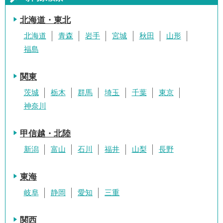
北海道・東北
北海道
青森
岩手
宮城
秋田
山形
福島
関東
茨城
栃木
群馬
埼玉
千葉
東京
神奈川
甲信越・北陸
新潟
富山
石川
福井
山梨
長野
東海
岐阜
静岡
愛知
三重
関西