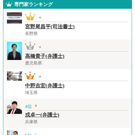
専門家ランキング
宮野尾昌平(司法書士)
長野県
高橋貴子(弁護士)
鹿児島県
中野吉宏(弁護士)
埼玉県
4位
戎卓一(弁護士)
兵庫県