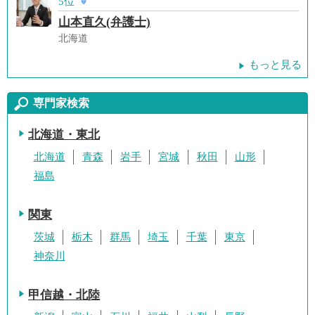
5位
山本直久(弁護士)
北海道
もっと見る
専門家検索
北海道・東北
北海道
青森
岩手
宮城
秋田
山形
福島
関東
茨城
栃木
群馬
埼玉
千葉
東京
神奈川
甲信越・北陸