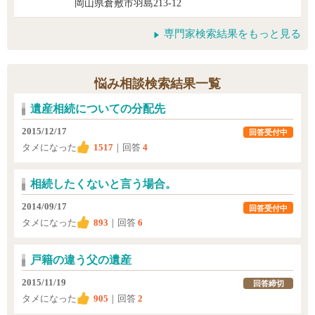
岡山県倉敷市羽島213-12
専門家検索結果をもっと見る
悩み相談検索結果一覧
遺産相続についての分配先
2015/12/17
回答受付中
タメになった
1517
｜回答
4
相続したくないと言う場合。
2014/09/17
回答受付中
タメになった
893
｜回答
6
戸籍の違う父の遺産
2015/11/19
回答締切
タメになった
905
｜回答
2