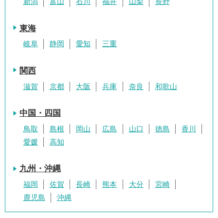
新潟
富山
石川
福井
山梨
長野
東海
岐阜
静岡
愛知
三重
関西
滋賀
京都
大阪
兵庫
奈良
和歌山
中国・四国
鳥取
島根
岡山
広島
山口
徳島
香川
愛媛
高知
九州・沖縄
福岡
佐賀
長崎
熊本
大分
宮崎
鹿児島
沖縄