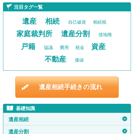
注目タグ一覧
遺産
相続
自己破産
相続税
家庭裁判所
遺産分割
借地権
戸籍
資産
協議
費用
税金
不動産
価値
遺産相続手続きの流れ
基礎知識
＋
遺産相続
＋
遺産分割