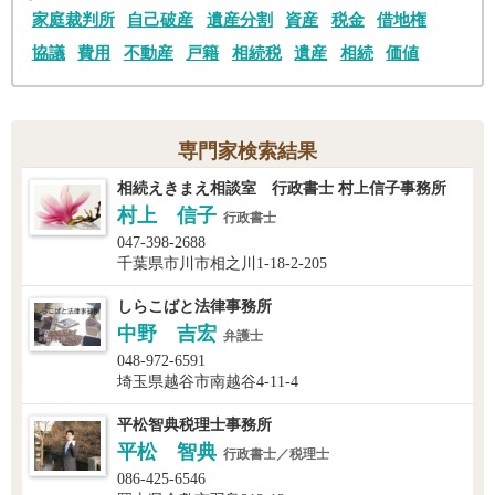
家庭裁判所
自己破産
遺産分割
資産
税金
借地権
協議
費用
不動産
戸籍
相続税
遺産
相続
価値
専門家検索結果
相続えきまえ相談室 行政書士 村上信子事務所
村上 信子
行政書士
047-398-2688
千葉県市川市相之川1-18-2-205
しらこばと法律事務所
中野 吉宏
弁護士
048-972-6591
埼玉県越谷市南越谷4-11-4
平松智典税理士事務所
平松 智典
行政書士／税理士
086-425-6546