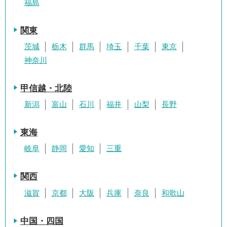
福島
関東
茨城
栃木
群馬
埼玉
千葉
東京
神奈川
甲信越・北陸
新潟
富山
石川
福井
山梨
長野
東海
岐阜
静岡
愛知
三重
関西
滋賀
京都
大阪
兵庫
奈良
和歌山
中国・四国