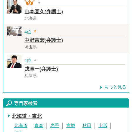
山本直久(弁護士)
北海道
4位
中野吉宏(弁護士)
埼玉県
4位
戎卓一(弁護士)
兵庫県
もっと見る
専門家検索
北海道・東北
北海道
青森
岩手
宮城
秋田
山形