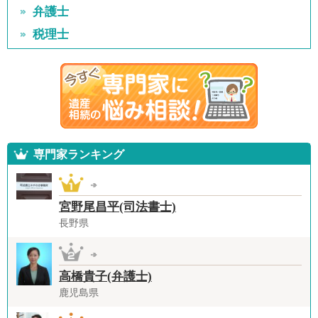
弁護士
税理士
専門家ランキング
宮野尾昌平(司法書士)
長野県
高橋貴子(弁護士)
鹿児島県