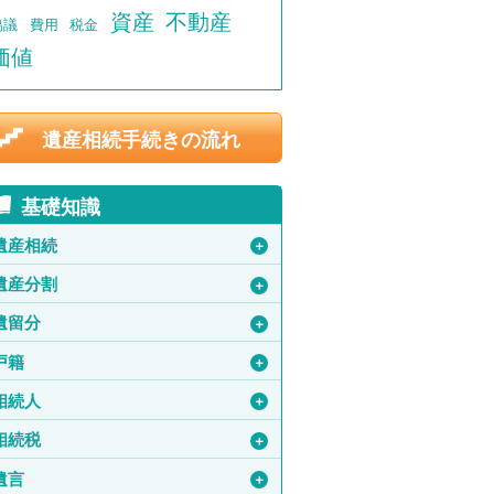
資産
不動産
協議
費用
税金
価値
遺産相続手続きの流れ
基礎知識
遺産相続
＋
遺産分割
＋
遺留分
＋
戸籍
＋
相続人
＋
相続税
＋
遺言
＋