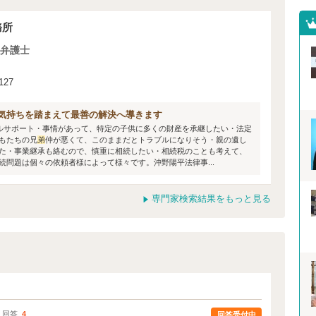
務所
弁護士
27
気持ちを踏まえて最善の解決へ導きます
ルサポート・事情があって、特定の子供に多くの財産を承継したい・法定
もたちの兄
弟
仲が悪くて、このままだとトラブルになりそう・親の遺し
た・事業継承も絡むので、慎重に相続したい・相続税のことも考えて、
問題は個々の依頼者様によって様々です。沖野陽平法律事...
専門家検索結果をもっと見る
｜回答
4
回答受付中