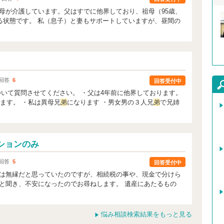
母が介護しています。父はすでに他界しており、祖母（95歳、
いる状態です。 私（息子）と妻もサポートしていますが、昼間の
。
回答
6
回答受付中
ついて質問させてください。 ・父は4年前に他界しております。
てます。 ・私は異母兄
弟
になります ・男女男の３人兄
弟
で兄姉
ションのみ
回答
5
回答受付中
は無縁だと思っていたのですが、相続税の事や、現金で分けら
と聞き、不安になったのでお尋ねします。 遺産にあたるもの
悩み相談検索結果をもっと見る