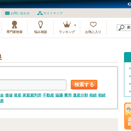
お問い合わせ
サイトマップ
専門家検索
悩み相談
ランキング
お気に入り
果
検索する
金
価値
資産
家庭裁判所
不動産
協議
費用
遺産分割
相続
相続
産