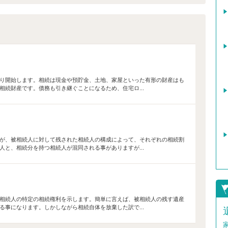
り開始します。相続は現金や預貯金、土地、家屋といった有形の財産はも
続財産です。債務も引き継ぐことになるため、住宅ロ...
が、被相続人に対して残された相続人の構成によって、それぞれの相続割
と、相続分を持つ相続人が混同される事がありますが...
て
相続人の特定の相続権利を示します。簡単に言えば、被相続人の残す遺産
事になります。しかしながら相続自体を放棄した訳で...