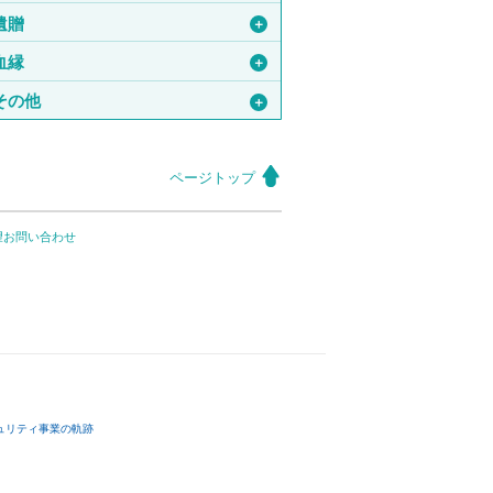
遺贈
＋
血縁
＋
その他
＋
ページトップ
望お問い合わせ
ュリティ事業の軌跡