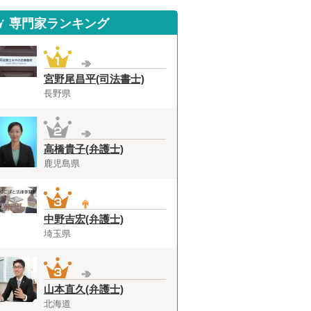
専門家ランキング
宮野尾昌平(司法書士)
長野県
高橋貴子(弁護士)
鹿児島県
中野吉宏(弁護士)
埼玉県
山本直久(弁護士)
北海道