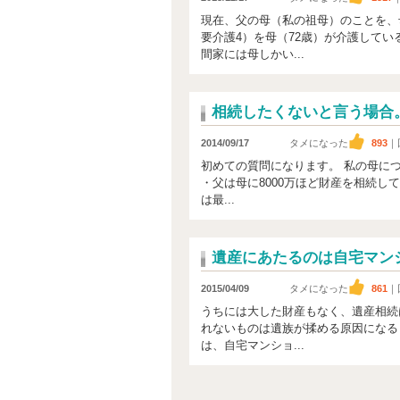
現在、父の母（私の祖母）のことを、
要介護4）を母（72歳）が介護して
間家には母しかい...
相続したくないと言う場合
2014/09/17
タメになった
893
｜
初めての質問になります。 私の母に
・父は母に8000万ほど財産を相続し
は最...
遺産にあたるのは自宅マン
2015/04/09
タメになった
861
｜
うちには大した財産もなく、遺産相続
れないものは遺族が揉める原因になる
は、自宅マンショ...