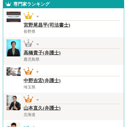
専門家ランキング
宮野尾昌平(司法書士)
長野県
高橋貴子(弁護士)
鹿児島県
中野吉宏(弁護士)
埼玉県
山本直久(弁護士)
北海道