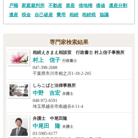
戸籍
家庭裁判所
不動産
資産
借地権
価値
遺産分割
遺産
税金
自己破産
費用
相続
相続税
協議
専門家検索結果
相続えきまえ相談室 行政書士 村上信子事務所
村上 信子
行政書士
047-398-2688
千葉県市川市相之川1-18-2-205
しらこばと法律事務所
中野 吉宏
弁護士
048-972-6591
埼玉県越谷市南越谷4-11-4
弁護士 中尾田隆
中尾田 隆
弁護士
03-5985-6177