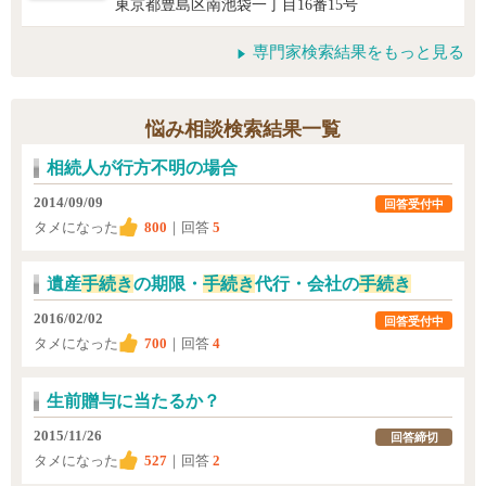
東京都豊島区南池袋一丁目16番15号
専門家検索結果をもっと見る
悩み相談検索結果一覧
相続人が行方不明の場合
2014/09/09
回答受付中
タメになった
800
｜回答
5
遺産
手続き
の期限・
手続き
代行・会社の
手続き
2016/02/02
回答受付中
タメになった
700
｜回答
4
生前贈与に当たるか？
2015/11/26
回答締切
タメになった
527
｜回答
2