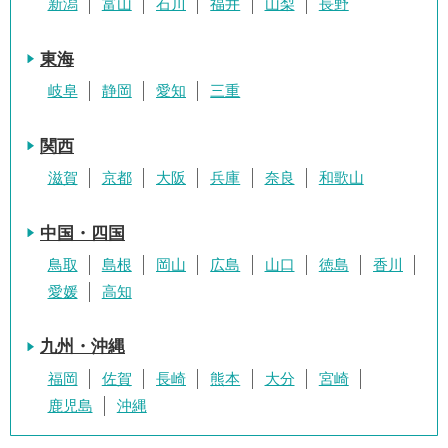
新潟
富山
石川
福井
山梨
長野
東海
岐阜
静岡
愛知
三重
関西
滋賀
京都
大阪
兵庫
奈良
和歌山
中国・四国
鳥取
島根
岡山
広島
山口
徳島
香川
愛媛
高知
九州・沖縄
福岡
佐賀
長崎
熊本
大分
宮崎
鹿児島
沖縄