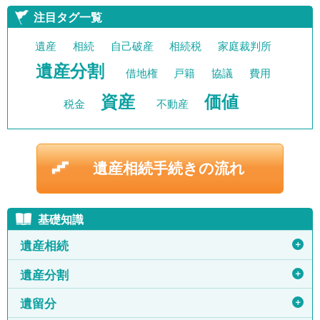
注目タグ一覧
遺産
相続
自己破産
相続税
家庭裁判所
遺産分割
借地権
戸籍
協議
費用
資産
価値
税金
不動産
遺産相続手続きの流れ
基礎知識
＋
遺産相続
＋
遺産分割
＋
遺留分