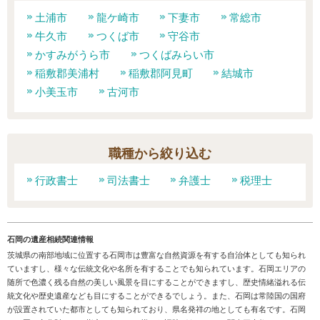
土浦市
龍ケ崎市
下妻市
常総市
牛久市
つくば市
守谷市
かすみがうら市
つくばみらい市
稲敷郡美浦村
稲敷郡阿見町
結城市
小美玉市
古河市
職種から絞り込む
行政書士
司法書士
弁護士
税理士
石岡の遺産相続関連情報
茨城県の南部地域に位置する石岡市は豊富な自然資源を有する自治体としても知られ
ていますし、様々な伝統文化や名所を有することでも知られています。石岡エリアの
随所で色濃く残る自然の美しい風景を目にすることができますし、歴史情緒溢れる伝
統文化や歴史遺産なども目にすることができるでしょう。また、石岡は常陸国の国府
が設置されていた都市としても知られており、県名発祥の地としても有名です。石岡