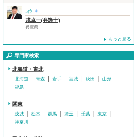
5位
戎卓一(弁護士)
兵庫県
もっと見る
専門家検索
北海道・東北
北海道
青森
岩手
宮城
秋田
山形
福島
関東
茨城
栃木
群馬
埼玉
千葉
東京
神奈川