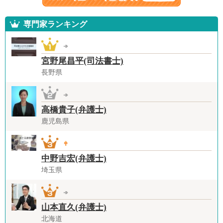
専門家ランキング
宮野尾昌平(司法書士)
長野県
高橋貴子(弁護士)
鹿児島県
中野吉宏(弁護士)
埼玉県
山本直久(弁護士)
北海道