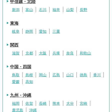
甲信越・北陸
新潟
富山
石川
福井
山梨
長野
東海
岐阜
静岡
愛知
三重
関西
滋賀
京都
大阪
兵庫
奈良
和歌山
中国・四国
鳥取
島根
岡山
広島
山口
徳島
香川
愛媛
高知
九州・沖縄
福岡
佐賀
長崎
熊本
大分
宮崎
鹿児島
沖縄