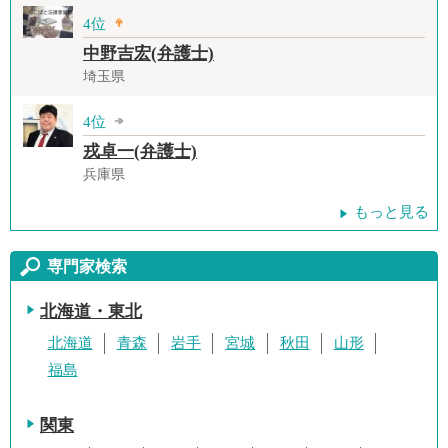
4位
中野吉宏(弁護士)
埼玉県
4位
戎卓一(弁護士)
兵庫県
もっと見る
専門家検索
北海道・東北
北海道
青森
岩手
宮城
秋田
山形
福島
関東