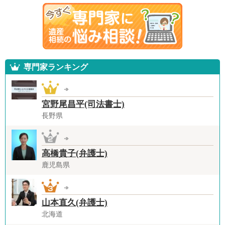
専門家ランキング
宮野尾昌平(司法書士)
長野県
高橋貴子(弁護士)
鹿児島県
山本直久(弁護士)
北海道