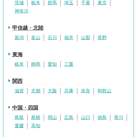
茨城
栃木
群馬
埼玉
千葉
東京
神奈川
甲信越・北陸
新潟
富山
石川
福井
山梨
長野
東海
岐阜
静岡
愛知
三重
関西
滋賀
京都
大阪
兵庫
奈良
和歌山
中国・四国
鳥取
島根
岡山
広島
山口
徳島
香川
愛媛
高知