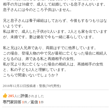
相手の方は59歳で、成人して結婚している息子さんがいます。
息子さんには今のところ子供はいません。
兄と息子さんは養子縁組はしておらず、今後もするつもりはな
いようです。
私は弟で、成人した子供が2人います。2人とも家を出ています
が、未婚です。妻は健在で今も一緒に暮らしています。
私と兄は2人兄弟であり、両親はすでに他界しています。
この場合、登場人物の中で兄が最初に亡くなった場合に相続人
となるのは、弟である私と再婚相手の女性。
私が兄より先に亡くなった場合の相続人は、再婚相手の女性
と、私の子ども2人と理解しています。
こちらで間違いないでしょうか？
2016年12月22日投稿者：聖夜(70代男性)
205
評価
人に
されました
専門家回答
1
返信
1
件／
件