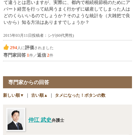
て違うとは思いますが、実際に、都内で相続税節税のためにア
パート経営を行って結局うまく行かずに破産してしまった人は
どのくらいいるのでしょうか？そのような統計を（大雑把で良
いから）知る方法はありますでしょうか？
2015年03月11日投稿者：シゲ(60代男性)
294
評価
人に
されました
専門家回答
1
返信
2
件／
件
専門家からの回答
新しい順▼
｜
古い順▲
｜
タメになった！ボタンの数
仲江 武史
弁護士