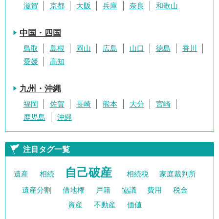
滋賀
京都
大阪
兵庫
奈良
和歌山
中国・四国
鳥取
島根
岡山
広島
山口
徳島
香川
愛媛
高知
九州・沖縄
福岡
佐賀
長崎
熊本
大分
宮崎
鹿児島
沖縄
注目タグ一覧
自己破産
遺産
相続
相続税
家庭裁判所
遺産分割
借地権
戸籍
協議
費用
税金
資産
不動産
価値