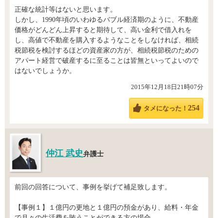
正確な統計等はないと思います。
しかし、1990年頃のいわゆるバブル経済期のように、不動産
価格がどんどん上昇すると期待して、高い金利で借入れを
し、高値で不動産を購入するようなことをしなければ、相続
税節税を検討するほどの資産家の方が、相続税節税のための
アパート経営で破産するに至ることは皆無といってよいので
はないでしょうか。
2015年12月18日21時07分
254
タメになった！
仲江 武史
弁護士
前回の回答について、事例を挙げて補足致します。
【事例１】１億円の更地と１億円の預金があり、給料・年金
で月々の生活費を賄うことができる方の場合