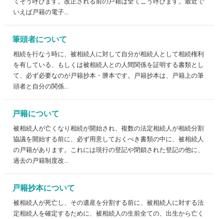
てそう呼びます。改正される前の戸籍は全てこう呼びます。最近で
いえば戸籍の電子...
筆頭者について
相続を行なう時に、被相続人に対して自分が相続人として相続権利
を有している、もしくは被相続人との人間関係を証明する書類とし
て、必ず必要なのが戸籍抄本・謄本です。戸籍抄本は、戸籍上の筆
頭者と自分の関係...
戸籍について
被相続人が亡くなり相続が開始され、複数の法定相続人が相続分割
協議を開始する前に、必ず用意しておくべき書類の中に、被相続人
の戸籍があります。これには現行の登記や閉鎖された登記の他に、
過去の戸籍制度改...
戸籍抄本について
被相続人が死亡し、その遺産を分割する前に、被相続人に対する法
定相続人を確定するために、被相続人の生前全ての、出生から亡く