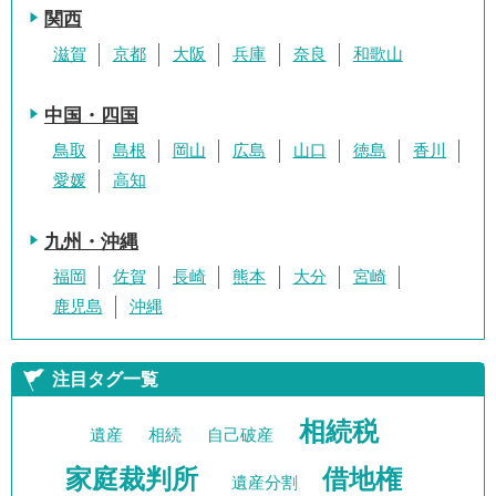
関西
滋賀
京都
大阪
兵庫
奈良
和歌山
中国・四国
鳥取
島根
岡山
広島
山口
徳島
香川
愛媛
高知
九州・沖縄
福岡
佐賀
長崎
熊本
大分
宮崎
鹿児島
沖縄
注目タグ一覧
相続税
遺産
相続
自己破産
家庭裁判所
借地権
遺産分割