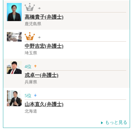
高橋貴子(弁護士)
鹿児島県
中野吉宏(弁護士)
埼玉県
4位
戎卓一(弁護士)
兵庫県
5位
山本直久(弁護士)
北海道
もっと見る