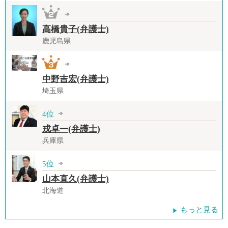
高橋貴子(弁護士)
鹿児島県
中野吉宏(弁護士)
埼玉県
4位
戎卓一(弁護士)
兵庫県
5位
山本直久(弁護士)
北海道
もっと見る