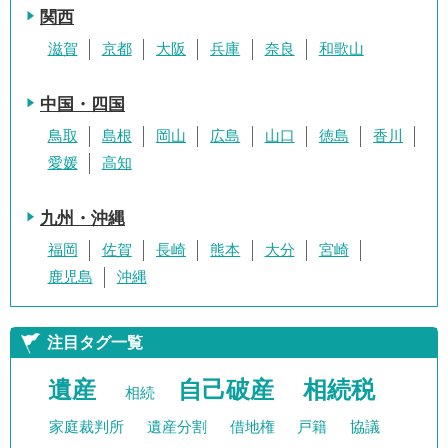
関西
滋賀
京都
大阪
兵庫
奈良
和歌山
中国・四国
鳥取
島根
岡山
広島
山口
徳島
香川
愛媛
高知
九州・沖縄
福岡
佐賀
長崎
熊本
大分
宮崎
鹿児島
沖縄
注目タグ一覧
遺産
自己破産
相続税
相続
家庭裁判所
遺産分割
借地権
戸籍
協議