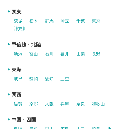
関東
茨城
栃木
群馬
埼玉
千葉
東京
神奈川
甲信越・北陸
新潟
富山
石川
福井
山梨
長野
東海
岐阜
静岡
愛知
三重
関西
滋賀
京都
大阪
兵庫
奈良
和歌山
中国・四国