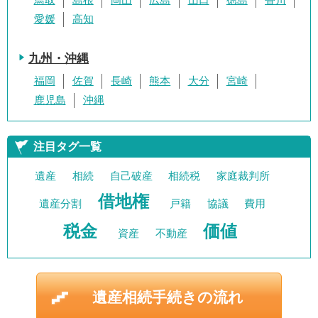
鳥取
島根
岡山
広島
山口
徳島
香川
愛媛
高知
九州・沖縄
福岡
佐賀
長崎
熊本
大分
宮崎
鹿児島
沖縄
注目タグ一覧
遺産
相続
自己破産
相続税
家庭裁判所
借地権
遺産分割
戸籍
協議
費用
税金
価値
資産
不動産
遺産相続手続きの流れ