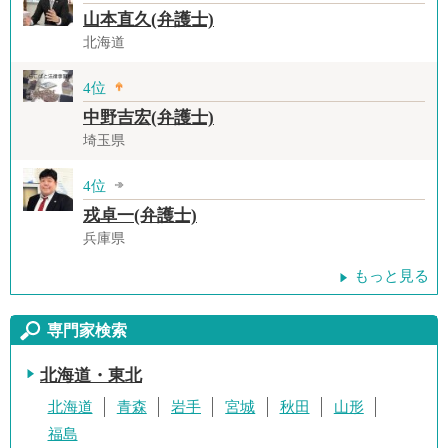
山本直久(弁護士)
北海道
4位
中野吉宏(弁護士)
埼玉県
4位
戎卓一(弁護士)
兵庫県
もっと見る
専門家検索
北海道・東北
北海道
青森
岩手
宮城
秋田
山形
福島