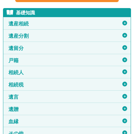
基礎知識
＋
遺産相続
＋
遺産分割
＋
遺留分
＋
戸籍
＋
相続人
＋
相続税
＋
遺言
＋
遺贈
＋
血縁
＋
その他