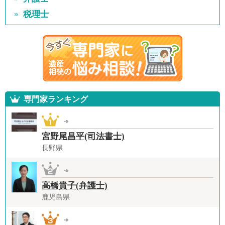
税理士
専門家ランキング
宮野尾昌平(司法書士)
長野県
高橋貴子(弁護士)
鹿児島県