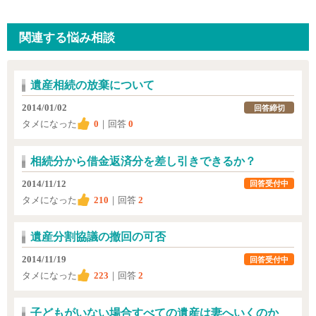
関連する悩み相談
遺産相続の放棄について
2014/01/02
回答締切
タメになった
0
｜回答
0
相続分から借金返済分を差し引きできるか？
2014/11/12
回答受付中
タメになった
210
｜回答
2
遺産分割協議の撤回の可否
2014/11/19
回答受付中
タメになった
223
｜回答
2
子どもがいない場合すべての遺産は妻へいくのか