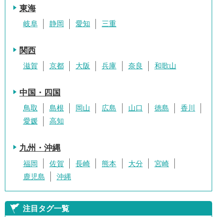
東海
岐阜
静岡
愛知
三重
関西
滋賀
京都
大阪
兵庫
奈良
和歌山
中国・四国
鳥取
島根
岡山
広島
山口
徳島
香川
愛媛
高知
九州・沖縄
福岡
佐賀
長崎
熊本
大分
宮崎
鹿児島
沖縄
注目タグ一覧