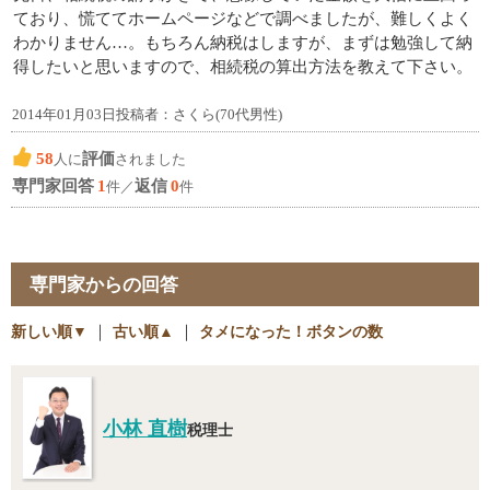
ており、慌ててホームページなどで調べましたが、難しくよく
わかりません…。もちろん納税はしますが、まずは勉強して納
得したいと思いますので、相続税の算出方法を教えて下さい。
2014年01月03日投稿者：さくら(70代男性)
58
評価
人に
されました
専門家回答
1
返信
0
件／
件
専門家からの回答
新しい順▼
｜
古い順▲
｜
タメになった！ボタンの数
小林 直樹
税理士