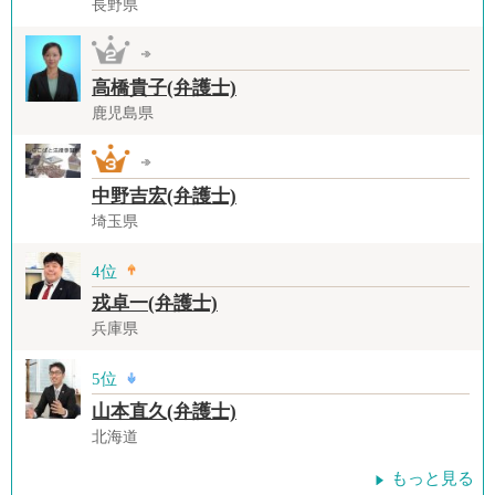
長野県
高橋貴子(弁護士)
鹿児島県
中野吉宏(弁護士)
埼玉県
4位
戎卓一(弁護士)
兵庫県
5位
山本直久(弁護士)
北海道
もっと見る