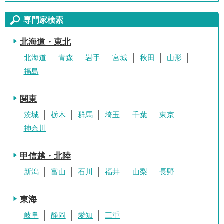
専門家検索
北海道・東北
北海道
青森
岩手
宮城
秋田
山形
福島
関東
茨城
栃木
群馬
埼玉
千葉
東京
神奈川
甲信越・北陸
新潟
富山
石川
福井
山梨
長野
東海
岐阜
静岡
愛知
三重