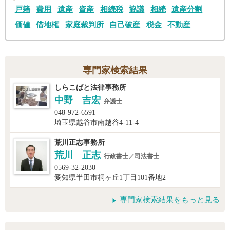
戸籍
費用
遺産
資産
相続税
協議
相続
遺産分割
価値
借地権
家庭裁判所
自己破産
税金
不動産
専門家検索結果
しらこばと法律事務所
中野 吉宏
弁護士
048-972-6591
埼玉県越谷市南越谷4-11-4
荒川正志事務所
荒川 正志
行政書士／司法書士
0569-32-2030
愛知県半田市桐ヶ丘1丁目101番地2
専門家検索結果をもっと見る