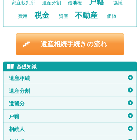
戸籍
家庭裁判所
遺産分割
借地権
協議
税金
不動産
費用
資産
価値
遺産相続手続きの流れ
基礎知識
＋
遺産相続
＋
遺産分割
＋
遺留分
＋
戸籍
＋
相続人