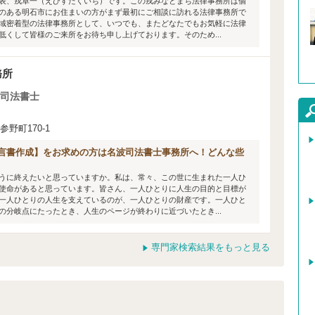
表、戎卓一（えびすたくいち）です。この戎みなとまち法律事務所は個
のある明石市にお住まいの方がまず最初にご相談に訪れる法律事務所で
域密着型の法律事務所として、いつでも、またどなたでもお気軽に法律
くして皆様のご来所をお待ち申し上げております。そのため...
務所
司法書士
野町170-1
言書作成】をお求めの方は名波司法書士事務所へ！どんな些
うに終えたいと思っていますか。私は、常々、この世に生まれた一人ひ
使命があると思っています。皆さん、一人ひとりに人生の目的と目標が
一人ひとりの人生を支えているのが、一人ひとりの財産です。一人ひと
分岐点にたったとき、人生のページが終わりに近づいたとき...
専門家検索結果をもっと見る