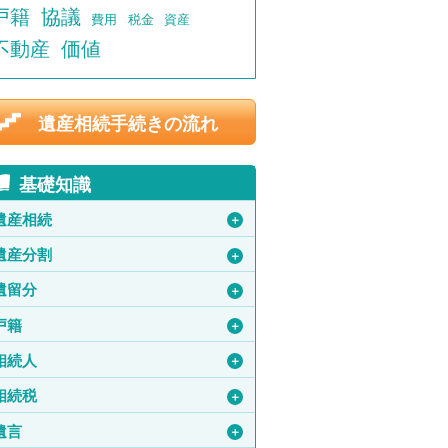
戸籍
協議
費用
税金
資産
不動産
価値
遺産相続手続きの流れ
基礎知識
遺産相続
＋
遺産分割
＋
遺留分
＋
戸籍
＋
相続人
＋
相続税
＋
遺言
＋