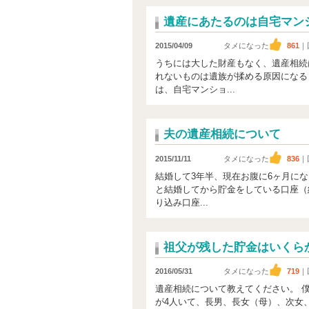
遺産にあたるのは自宅マン
2015/04/09
タメになった
861
｜
うちには大した財産もなく、遺産相続
れないものは遺族が揉める原因になる
は、自宅マンショ...
夫の遺産相続について
2015/11/11
タメになった
836
｜
結婚して3年半、現在お腹に6ヶ月にな
と結婚してから貯金をしている口座（約
り込み口座...
祖父が残した貯金はいくら
2016/05/31
タメになった
719
｜
遺産相続について教えてください。 
が4人いて、長男、長女（母）、次女