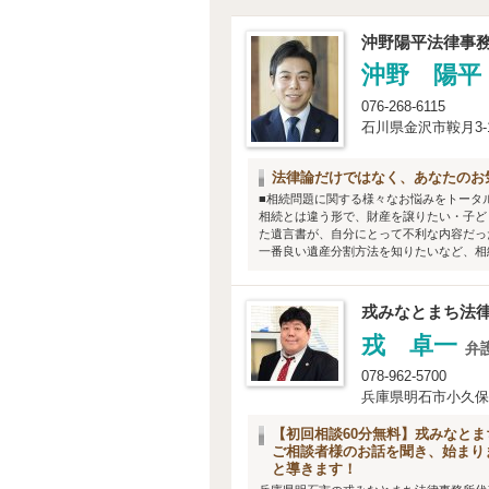
沖野陽平法律事
沖野 陽平
076-268-6115
石川県金沢市鞍月3-1
法律論だけではなく、あなたのお
■相続問題に関する様々なお悩みをトータ
相続とは違う形で、財産を譲りたい・子ど
た遺言書が、自分にとって不利な内容だっ
一番良い遺産分割方法を知りたいなど、相続
戎みなとまち法
戎 卓一
弁
078-962-5700
兵庫県明石市小久保2-
【初回相談60分無料】戎みなと
ご相談者様のお話を聞き、始まり
と導きます！