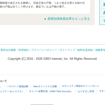
籍制度が改正される都度に、旧改正前の戸籍、つまり改正を受ける前の元
の戸籍は全てこう呼びます。最近でいえば戸籍の電子...
基礎知識検索結果をもっと見る
運営会社概要
利用規約
プライバシーポリシー
サイトマップ
無料会員登録
掲載希
Copyright (C) 2016 - 2026 GMO Internet, Inc. All Rights Reserved.
ついて
セキュリティ相談AIチャットボット
4」
パスワード漏洩診断
Webサイトリスク診断
セキ
ュリティ byイエラエ）
サイバー攻撃対策（GMO Flatt Security）
なりすまし対策