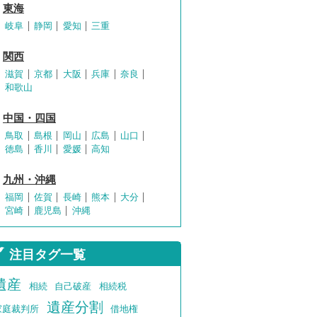
東海
岐阜
静岡
愛知
三重
関西
滋賀
京都
大阪
兵庫
奈良
和歌山
中国・四国
鳥取
島根
岡山
広島
山口
徳島
香川
愛媛
高知
九州・沖縄
福岡
佐賀
長崎
熊本
大分
宮崎
鹿児島
沖縄
注目タグ一覧
遺産
相続
自己破産
相続税
遺産分割
家庭裁判所
借地権