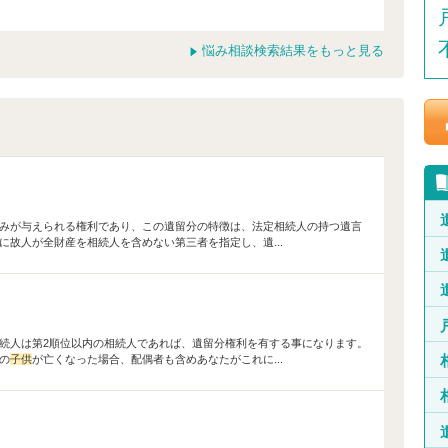
悩み相談検索結果をもっと見る
みが与えられる権利であり、この遺留分の特徴は、法定相続人の持つ遺言
故人が全財産を相続人を含めない第三者を指定し、遺...
て
続人は第2順位以内の相続人であれば、遺留分権利を有する事になります。
の
子供
が亡くなった場合、配偶者も含めあなたがこれに...