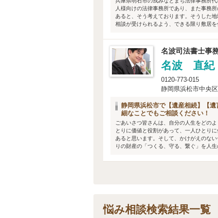
兵庫県明石市の戎みなとまち法律事務所代
人様向けの法律事務所であり、また事務所
あると、そう考えております。そうした地
相談が受けられるよう、できる限り敷居を低
名波司法書士事
名波 直紀
0120-773-015
静岡県浜松市中央区参
静岡県浜松市で【遺産相続】【遺
細なことでもご相談ください！
ごあいさつ皆さんは、自分の人生をどのよ
とりに価値と役割があって、一人ひとりに
あると思います。そして、かけがえのない
りの財産の「つくる、守る、繋ぐ」を人生の
悩み相談検索結果一覧