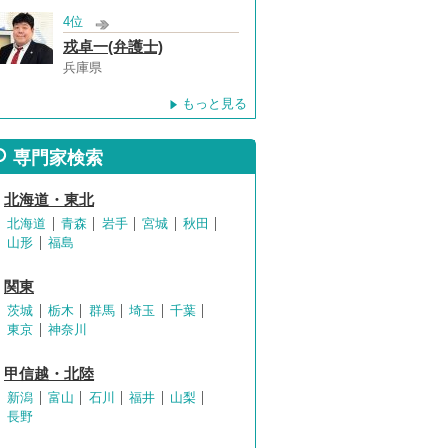
4位
戎卓一(弁護士)
兵庫県
もっと見る
専門家検索
北海道・東北
北海道
青森
岩手
宮城
秋田
山形
福島
関東
茨城
栃木
群馬
埼玉
千葉
東京
神奈川
甲信越・北陸
新潟
富山
石川
福井
山梨
長野