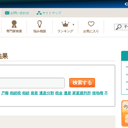
お問い合わせ
サイトマップ
専門家検索
悩み相談
ランキング
お気に入り
結果
検索する
戸籍
相続税
相続
資産
遺産分割
税金
遺産
家庭裁判所
借地権
不