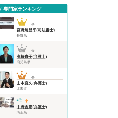
専門家ランキング
宮野尾昌平(司法書士)
長野県
高橋貴子(弁護士)
鹿児島県
山本直久(弁護士)
北海道
4位
中野吉宏(弁護士)
埼玉県