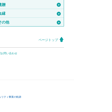
遺贈
＋
血縁
＋
その他
＋
ページトップ
望お問い合わせ
ュリティ事業の軌跡