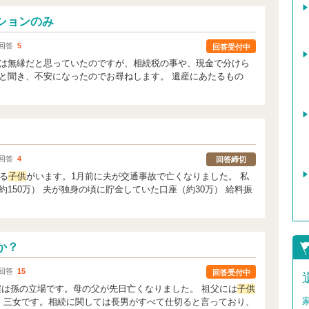
ションのみ
回答
5
回答受付中
は無縁だと思っていたのですが、相続税の事や、現金で分けら
と聞き、不安になったのでお尋ねします。 遺産にあたるもの
回答
4
回答締切
る
子供
がいます。1月前に夫が交通事故で亡くなりました。 私
150万） 夫が独身の頃に貯金していた口座（約30万） 給料振
か？
回答
15
回答受付中
僕は孫の立場です。母の父が先日亡くなりました。 祖父には
子供
、三女です。相続に関しては長男がすべて仕切ると言っており、