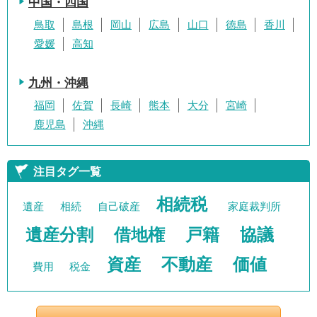
中国・四国
鳥取
島根
岡山
広島
山口
徳島
香川
愛媛
高知
九州・沖縄
福岡
佐賀
長崎
熊本
大分
宮崎
鹿児島
沖縄
注目タグ一覧
相続税
遺産
相続
自己破産
家庭裁判所
遺産分割
借地権
戸籍
協議
資産
不動産
価値
費用
税金