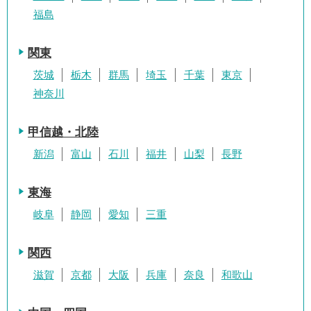
福島
関東
茨城
栃木
群馬
埼玉
千葉
東京
神奈川
甲信越・北陸
新潟
富山
石川
福井
山梨
長野
東海
岐阜
静岡
愛知
三重
関西
滋賀
京都
大阪
兵庫
奈良
和歌山