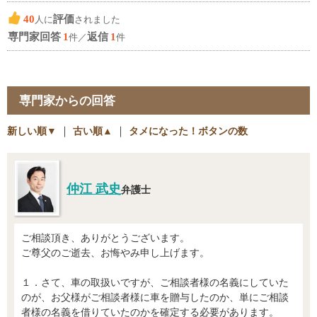
40
評価
人に
されました
専門家回答
1
返信
1
件／
件
専門家からの回答
新しい順▼
｜
古い順▲
｜
タメになった！ボタンの数
仲江 武史
弁護士
ご相談頂き、ありがとうございます。
ご尊父のご逝去、お悔やみ申し上げます。
１．さて、車の取扱いですが、ご相談者様の名義にしていた
のが、お父様がご相談者様に車を贈与したのか、単にご相談
者様の名義を借りていたのかを確定する必要があります。