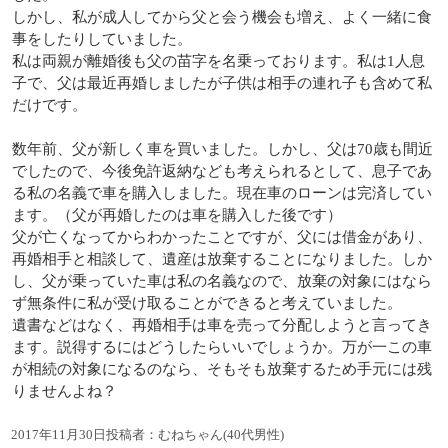
しかし、私が成人してから父と会う機会も増え、よく一緒に食
事をしたりしていました。
私は両親が離婚後も父の苗字を名乗っております。私は1人息
子で、父は最近再婚しましたが子供は相手の連れ子も含めて私
だけです。
数年前、父が新しく車を買いました。しかし、父は70歳も間近
でしたので、今後免許返納なども考えられるとして、息子であ
る私の名義で車を購入しました。現在車のローンは完済してい
ます。（父が再婚したのは車を購入した後です）
父が亡くなってからわかったことですが、父には借金があり、
再婚相手と相談して、遺産は放棄することになりました。しか
し、父が乗っていた車は私の名義なので、放棄の対象にはなら
ず無条件に私が受け取ることができると考えていました。
遺書などはなく、再婚相手は車を売って分配しようと言ってき
ます。説得するにはどうしたらいいでしょうか。万が一この車
が相続の対象になるのなら、そもそも放棄するため手元には残
りませんよね？
2017年11月30日投稿者：むねちゃん(40代男性)