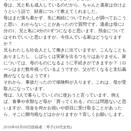
母は、兄と私も成人しているのだから、ちゃんと遺産は分けよ
うという話で、財産について教えてくれました。
母はまだ落ち着かず、先に相続についてわたしが調べておこう
と思い、わからないことがあったので質問です。遺産は母に2
分の1、兄と私に4分の1ずつになると思います。預金について
はそれでいいと思いますが、今住んでいる家はどうなります
か？
兄もわたしも社会人として働きに出ていますが、こんなことも
ありましたし、しばらくは実家を出るつもりはありません。家
については、母のものになるように手続きができますか？（ロ
ーンはまだ数年残っているようですが、父が亡くなると支払義
務がなくなるようです）
それから、事故だったので保険料が入ります。これは、母が受
取人になっています。
母は、3人で暮らしていくのに使おうと言っています。例え
ば、食事や衣類など母が「買ってくれる」のには問題ないと思
いますが、現金を何かお祝いや節目に受け取ることがあった
ら、そこに贈与税などはかかりますか？宜しくお願いします。
2016年09月09日投稿者：琴子(30代女性)