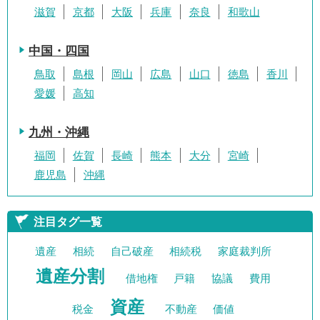
滋賀
京都
大阪
兵庫
奈良
和歌山
中国・四国
鳥取
島根
岡山
広島
山口
徳島
香川
愛媛
高知
九州・沖縄
福岡
佐賀
長崎
熊本
大分
宮崎
鹿児島
沖縄
注目タグ一覧
遺産
相続
自己破産
相続税
家庭裁判所
遺産分割
借地権
戸籍
協議
費用
資産
税金
不動産
価値