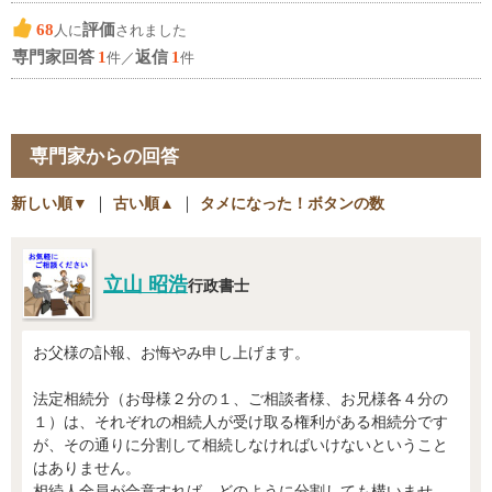
68
評価
人に
されました
専門家回答
1
返信
1
件／
件
専門家からの回答
新しい順▼
｜
古い順▲
｜
タメになった！ボタンの数
立山 昭浩
行政書士
お父様の訃報、お悔やみ申し上げます。
法定相続分（お母様２分の１、ご相談者様、お兄様各４分の
１）は、それぞれの相続人が受け取る権利がある相続分です
が、その通りに分割して相続しなければいけないということ
はありません。
相続人全員が合意すれば、どのように分割しても構いませ