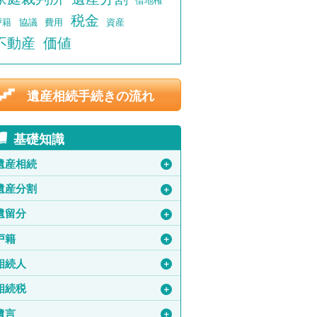
借地権
税金
戸籍
協議
費用
資産
不動産
価値
遺産相続手続きの流れ
基礎知識
遺産相続
＋
遺産分割
＋
遺留分
＋
戸籍
＋
相続人
＋
相続税
＋
遺言
＋