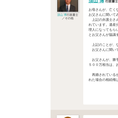
須山 博
行政書士
お母さんが、亡く
お父さんに聞いて
須山 博
行政書士
／その他
上記の弁護士さん
れています。遺産
理人になってもら
とお父さんが協議
上記のことが、な
お父さんに聞いて
お父さんが、勝手
５００万相当は、
再婚されているか
れた場合の相続権は