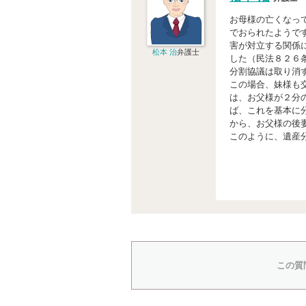
お母様の亡くなっ
でおられたようで
害が対立する関係
松本 治
弁護士
した（民法８２６
分割協議は取り消
この場合、妹様も
は、お父様が２分
ば、これを基本に
から、お父様の後
このように、遺産
この質