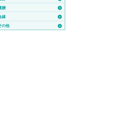
遺贈
＋
血縁
＋
その他
＋