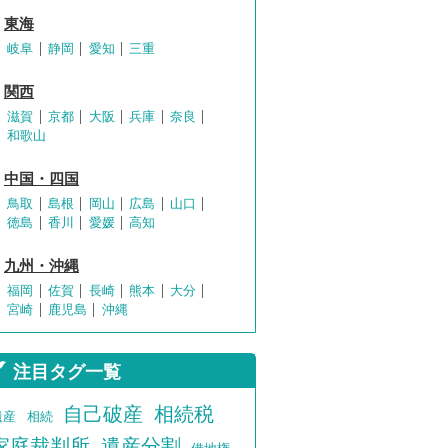
東海
岐阜
静岡
愛知
三重
関西
滋賀
京都
大阪
兵庫
奈良
和歌山
中国・四国
鳥取
島根
岡山
広島
山口
徳島
香川
愛媛
高知
九州・沖縄
福岡
佐賀
長崎
熊本
大分
宮崎
鹿児島
沖縄
注目タグ一覧
自己破産
相続税
遺産
相続
家庭裁判所
遺産分割