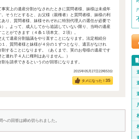
て事実上の遺産分割がなされたときに質問者様、妹様は未成年
す。そうだとすると、お父様（親権者）と質問者様、妹様の利
にあり、質問者様、妹様それぞれに特別代理人の選任が必要で
条）。よって、成人してから追認していない限り、当時の遺産
すことができます（４条１項本文、２項）。
交えて遺産分割協議をやり直すことになります。法定相続分
の１、質問者様と妹様が４分の１ずつとなり、遺言がなけれ
分割することになります。（あくまで、実のお母様の遺産です
妻と連れ子４人に権利はありません。）
分割を請求できるというのが回答になります。
2015年05月27日22時53分
35
タメになった！
問への回答は締め切られました。