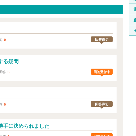
回答締切
答
0
する疑問
回答受付中
回答
5
回答締切
答
0
勝手に決められました