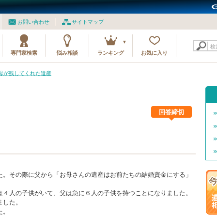
お問い合わせ
サイトマップ
検
専門家検索
悩み相談
ランキング
お気に入り
1 母が残してくれた遺産
回答締切
た。その際に父から「お母さんの遺産はお前たちの結婚資金にする」
。
は４人の子供がいて、父は急に６人の子供を持つことになりました。
ました。
た。