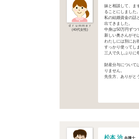
妹と相談して、ま
ることにしました
私の結婚資金の話
出てきました。
ｄｒｕｍｍｅｒ
中身は50万円ず
(40代女性)
新しい奥さんがそ
わたしには別にお祝
すっかり使ってし
三人で久しぶりに
財産分与について
りません。
先生方、ありがと
松本 治
弁護士