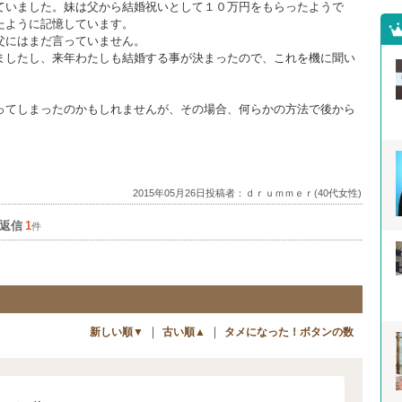
ていました。妹は父から結婚祝いとして１０万円をもらったようで
たように記憶しています。
父にはまだ言っていません。
ましたし、来年わたしも結婚する事が決まったので、これを機に聞い
ってしまったのかもしれませんが、その場合、何らかの方法で後から
2015年05月26日投稿者：ｄｒｕｍｍｅｒ(40代女性)
返信
1
件
｜
｜
新しい順▼
古い順▲
タメになった！ボタンの数