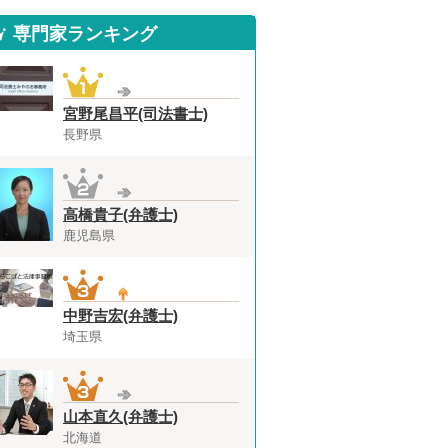
専門家ランキング
宮野尾昌平(司法書士)
長野県
高橋貴子(弁護士)
鹿児島県
中野吉宏(弁護士)
埼玉県
山本直久(弁護士)
北海道