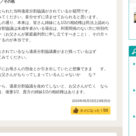
／その他
なられた当時遺産分割協議がされているか疑問です。
みてください。多分せずに済ませておられると思います。
の通り、本来は、皆さん姉妹にも1/2の相続権は民法上認めら
分割協議は未成年者がいる場合は、利害関係のない方に特別代
い（お父さんが家庭裁判所に申し立てすべきこと）、その方々
するのが本当です。
されているなら遺産分割協議書がまだ残っているはず
みてください。
にお母さんの預金とか引き出していたと想像できま す。
お父さんがもらってしまっているんじゃないか な？
ら、遺産分割協議を改めてしないと、お父さんが亡く なら
、後妻1/2、貴方の姉妹1/2の相続権はあります。
2015年06月03日21時25分
50
タメになった！