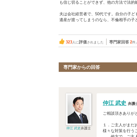
も信じ切ることができず、他の方法で法的
夫は会社経営者で、50代です。自分の子ど
遺産が渡ってしまうのなら、不倫相手の子
323
評価
専門家回答
2
人に
されました
件
専門家からの回答
仲江 武史
弁護
ご相談頂きありが
１．ご主人がまだ
仲江 武史
弁護士
様々な対策を行う
他方で、ご主人の