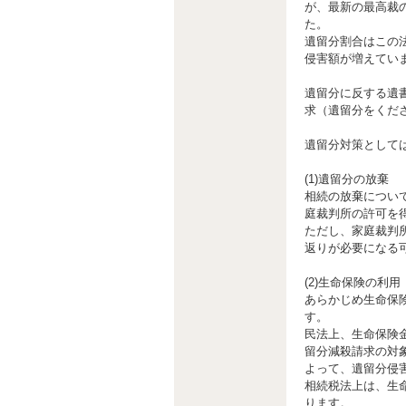
が、最新の最高裁
た。
遺留分割合はこの
侵害額が増えてい
遺留分に反する遺
求（遺留分をくだ
遺留分対策として
(1)遺留分の放棄
相続の放棄につい
庭裁判所の許可を
ただし、家庭裁判
返りが必要になる
(2)生命保険の利用
あらかじめ生命保
す。
民法上、生命保険
留分減殺請求の対
よって、遺留分侵
相続税法上は、生
ります。