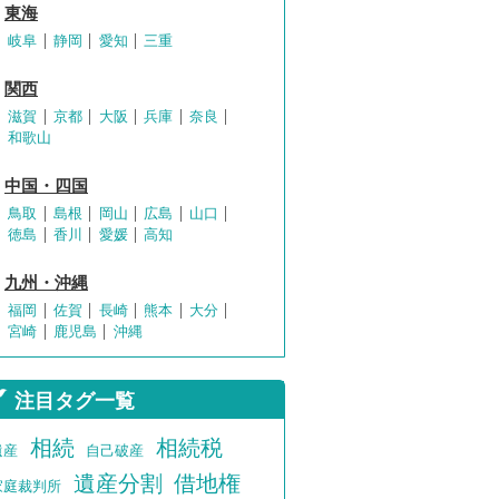
東海
岐阜
静岡
愛知
三重
関西
滋賀
京都
大阪
兵庫
奈良
和歌山
中国・四国
鳥取
島根
岡山
広島
山口
徳島
香川
愛媛
高知
九州・沖縄
福岡
佐賀
長崎
熊本
大分
宮崎
鹿児島
沖縄
注目タグ一覧
相続
相続税
遺産
自己破産
遺産分割
借地権
家庭裁判所