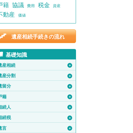
戸籍
協議
税金
費用
資産
不動産
価値
遺産相続手続きの流れ
基礎知識
遺産相続
＋
遺産分割
＋
遺留分
＋
戸籍
＋
相続人
＋
相続税
＋
遺言
＋