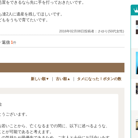
処置をできるなら先に手を打っておきたいです。
も達2人に遺産を残してほしいです。
どもをうちで育てたいです。
2016年02月08日投稿者：さゆり(50代女性)
返信
1
／
件
｜
｜
新しい順▼
古い順▲
タメになった！ボタンの数
士
とうございます。
お若いことから、亡くなるまでの間に、以下に述べるような、
ことが可能であると考えます。
気持ちが最優先であるため、ご主人と十分にお話合いをす