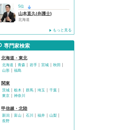
5位
山本直久(弁護士)
北海道
もっと見る
専門家検索
北海道・東北
北海道
青森
岩手
宮城
秋田
山形
福島
関東
茨城
栃木
群馬
埼玉
千葉
東京
神奈川
甲信越・北陸
新潟
富山
石川
福井
山梨
長野