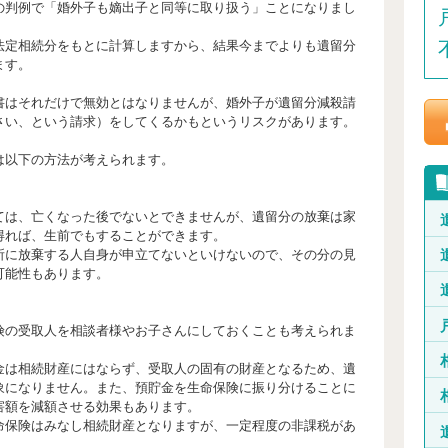
の判例で「婚外子も嫡出子と同等に取り扱う」ことになりまし
法定相続分をもとに計算しますから、結果今までよりも遺留分
ます。
書はそれだけで無効とはなりませんが、婚外子が遺留分減殺請
さい、という請求）をしてくるかもというリスクがあります。
は以下の方法が考えられます。
ては、亡くなった後でないとできませんが、遺留分の放棄は家
得れば、生前でもすることができます。
所に放棄する人自身が申立てないといけないので、その分の見
可能性もあります。
険の受取人を相談者様やお子さんにしておくことも考えられま
金は相続財産にはならず、受取人の固有の財産となるため、遺
象になりません。また、預貯金を生命保険に振り分けることに
害額を減額させる効果もあります。
命保険はみなし相続財産となりますが、一定程度の非課税があ