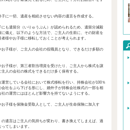
。
外子に一切、遺産を相続させない内容の遺言を作成する。
子にも遺留分（いりゅうぶん）が認められるため、遺留分減殺
権に備え、以下のような方法で、ご主人の生前に、その財産を
談者様やお子様に移転しておくことが考えられます。
やお子様が、ご主人の会社の役職員となり、できるだけ多額の
やお子様が、第三者割当増資を受けたり、ご主人から株式を譲
ご主人の会社の株式をできるだけ多く保有する。
在運営している会社において株式移転を行い、持株会社が100％
の会社をぶら下げる形にし、婚外子が持株会社株式の一部を相
会社の運営にはほとんど影響力を持てないようにする。
やお子様を保険金受取人として、ご主人が生命保険に加入す
．の遺言はご主人の気持ちが変わり、書き換えてしまえば、過
なってしまいます。