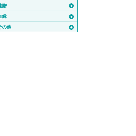
遺贈
＋
血縁
＋
その他
＋