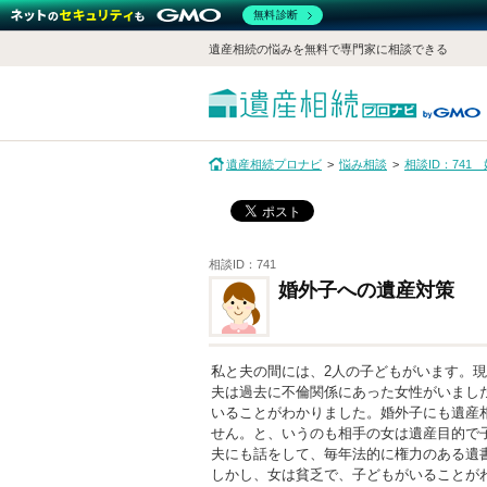
無料診断
遺産相続の悩みを無料で専門家に相談できる
遺産相続プロナビ
悩み相談
相談ID：74
相談ID：741
婚外子への遺産対策
私と夫の間には、2人の子どもがいます。現在
夫は過去に不倫関係にあった女性がいまし
いることがわかりました。婚外子にも遺産
せん。と、いうのも相手の女は遺産目的で
夫にも話をして、毎年法的に権力のある遺
しかし、女は貧乏で、子どもがいることが