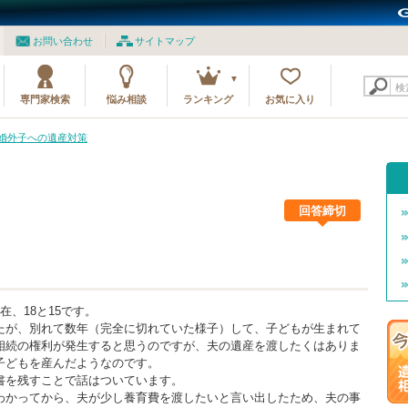
お問い合わせ
サイトマップ
検
専門家検索
悩み相談
ランキング
お気に入り
1 婚外子への遺産対策
回答締切
、18と15です。
たが、別れて数年（完全に切れていた様子）して、子どもが生まれて
相続の権利が発生すると思うのですが、夫の遺産を渡したくはありま
子どもを産んだようなのです。
書を残すことで話はついています。
わかってから、夫が少し養育費を渡したいと言い出したため、夫の事