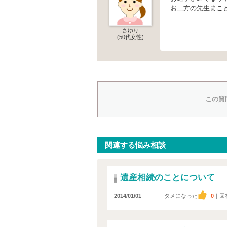
お二方の先生まこ
さゆり
(50代女性)
この質
関連する悩み相談
遺産相続のことについて
2014/01/01
タメになった
0
｜回