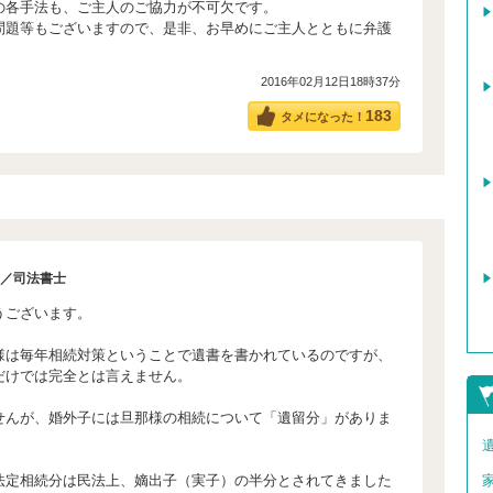
各手法も、ご主人のご協力が不可欠です。
題等もございますので、是非、お早めにご主人とともに弁護
。
2016年02月12日18時37分
183
タメになった！
／司法書士
うございます。
様は毎年相続対策ということで遺書を書かれているのですが、
だけでは完全とは言えません。
せんが、婚外子には旦那様の相続について「遺留分」がありま
法定相続分は民法上、嫡出子（実子）の半分とされてきました