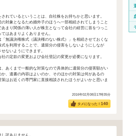
をされているということは、自社株をお持ちかと思います。
続の対象となるため婚外子のほうへ一部相続されてしまうこと
であまり関係の薄い人が株主となって会社の経営に首をつっこ
ってはあまりよくありません。
は「無議決権株式（議決権のない株式）」を相続させておくな
株式を利用することで、遺留分の侵害をしないようにしなが
させないようにできます。
会社の定款の変更および会社登記の変更が必要になります。
は、あくまで一般的な対策なので具体的に遺留分の侵害額がい
のか、遺書の内容はよいのか、そのほかの対策は何があるの
対策はお近くの専門家に直接相談されたほうがよいかと思いま
2016年02月08日17時35分
140
タメになった！
申し訳ありません。