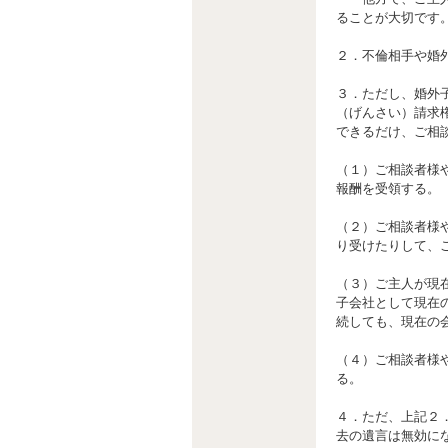
ることが大切です
２．不倫相手や婚
３．ただし、婚外
（げんさい）請求
できるだけ、ご相
（１）ご相談者様
報酬を受領する。
（２）ご相談者様
り受けたりして、
（３）ご主人が現
子会社として現在
続しても、現在の
（４）ご相談者様
る。
４．ただ、上記２
去の遺言は無効に