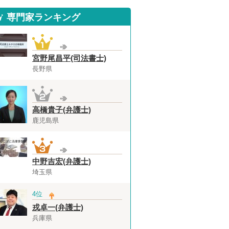
専門家ランキング
宮野尾昌平(司法書士)
長野県
高橋貴子(弁護士)
鹿児島県
中野吉宏(弁護士)
埼玉県
4位
戎卓一(弁護士)
兵庫県