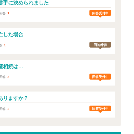
勝手に決められました
回答受付中
回答
1
亡した場合
回答締切
答
1
産相続は…
回答受付中
回答
3
ありますか？
回答受付中
回答
2