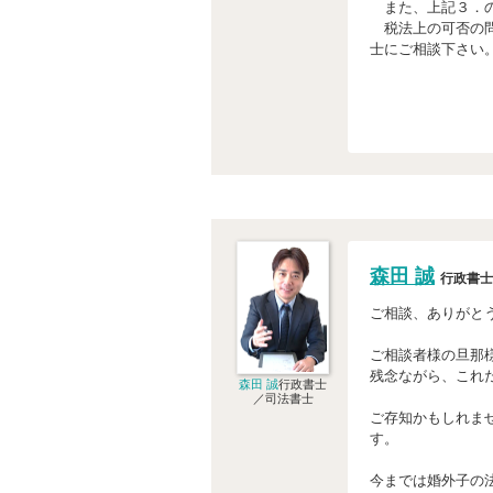
また、上記３．の
税法上の可否の問
士にご相談下さい
森田 誠
行政書士
ご相談、ありがと
ご相談者様の旦那
残念ながら、これ
森田 誠
行政書士
／司法書士
ご存知かもしれま
す。
今までは婚外子の