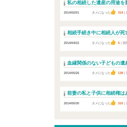
私の相続した遺産の用途を
2014/02/01
タメになった
314
｜
相続手続き中に相続人が死
2014/04/22
タメになった
5
｜回
血縁関係のない子どもの遺
2014/05/26
タメになった
139
｜
前妻の私と子供に相続権は
2014/05/30
タメになった
310
｜