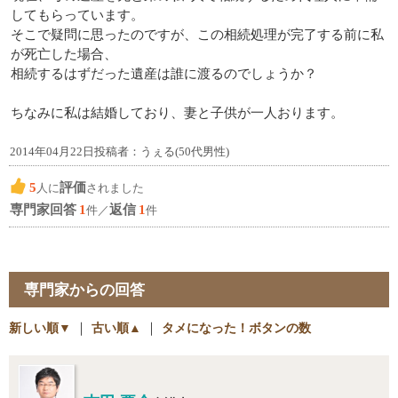
してもらっています。
そこで疑問に思ったのですが、この相続処理が完了する前に私
が死亡した場合、
相続するはずだった遺産は誰に渡るのでしょうか？
ちなみに私は結婚しており、妻と子供が一人おります。
2014年04月22日投稿者：うぇる(50代男性)
5
評価
人に
されました
専門家回答
1
返信
1
件／
件
専門家からの回答
新しい順▼
｜
古い順▲
｜
タメになった！ボタンの数