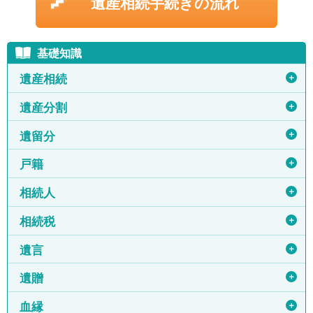
遺産相続手続きの流れ
基礎知識
＋
遺産相続
＋
遺産分割
＋
遺留分
＋
戸籍
＋
相続人
＋
相続税
＋
遺言
＋
遺贈
＋
血縁