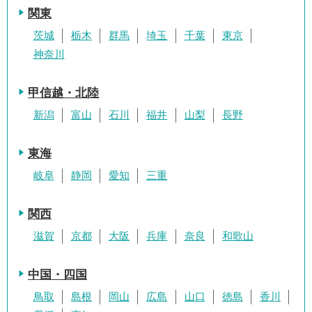
関東
茨城
栃木
群馬
埼玉
千葉
東京
神奈川
甲信越・北陸
新潟
富山
石川
福井
山梨
長野
東海
岐阜
静岡
愛知
三重
関西
滋賀
京都
大阪
兵庫
奈良
和歌山
中国・四国
鳥取
島根
岡山
広島
山口
徳島
香川