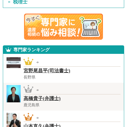
税理士
専門家ランキング
宮野尾昌平(司法書士)
長野県
高橋貴子(弁護士)
鹿児島県
山本直久(弁護士)