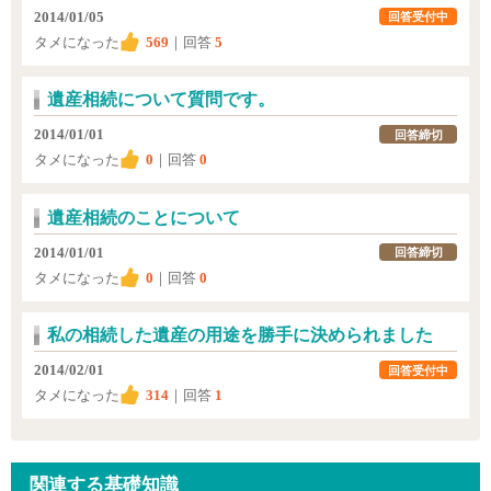
2014/01/05
回答受付中
タメになった
569
｜回答
5
遺産相続について質問です。
2014/01/01
回答締切
タメになった
0
｜回答
0
遺産相続のことについて
2014/01/01
回答締切
タメになった
0
｜回答
0
私の相続した遺産の用途を勝手に決められました
2014/02/01
回答受付中
タメになった
314
｜回答
1
関連する基礎知識