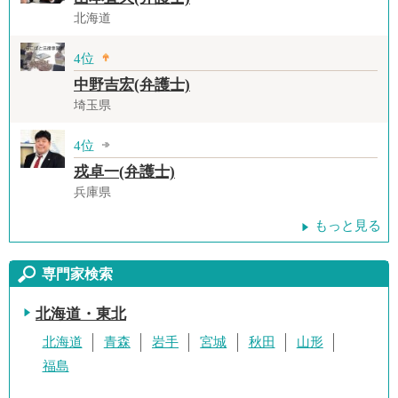
北海道
4位
中野吉宏(弁護士)
埼玉県
4位
戎卓一(弁護士)
兵庫県
もっと見る
専門家検索
北海道・東北
北海道
青森
岩手
宮城
秋田
山形
福島