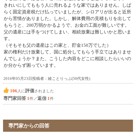
きれいにしてももう人に売れるような家ではありません。しば
らく固定資産税だけ払っていましたが、シロアリが出ると近所
から苦情がありました。しかし、解体費用の見積もりを出して
もらうと、200万弱かかるようで、お金の工面が難しいです。
父の遺産には手をつけてしまい、相続放棄は難しいかと思いま
す。
（そもそも父の遺産はこの家と、貯金150万でした）
家の権利だけ放棄して、国に処分してもらう手立てはありませ
んでしょうか？また、こうした内容をどこに相談したらいいの
か分からず困っています。
2016年05月23日投稿者：綾ことりっぷ(50代女性)
106
評価
人に
されました
専門家回答
1
返信
1
件／
件
専門家からの回答