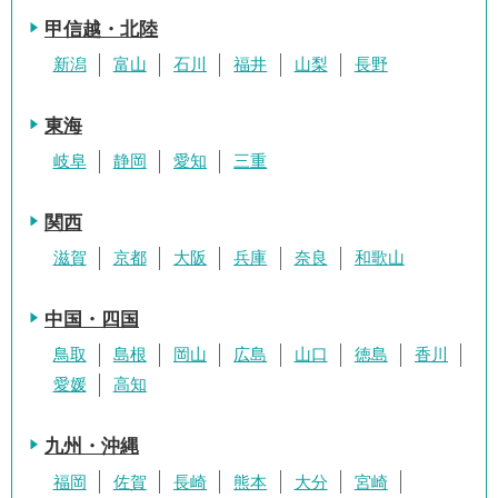
甲信越・北陸
新潟
富山
石川
福井
山梨
長野
東海
岐阜
静岡
愛知
三重
関西
滋賀
京都
大阪
兵庫
奈良
和歌山
中国・四国
鳥取
島根
岡山
広島
山口
徳島
香川
愛媛
高知
九州・沖縄
福岡
佐賀
長崎
熊本
大分
宮崎