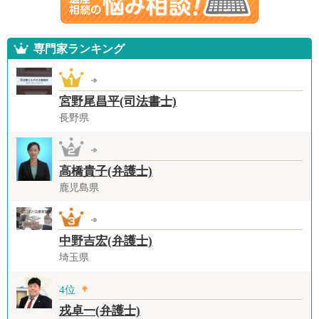
専門家ランキング
宮野尾昌平(司法書士)
長野県
高橋貴子(弁護士)
鹿児島県
中野吉宏(弁護士)
埼玉県
4位
戎卓一(弁護士)