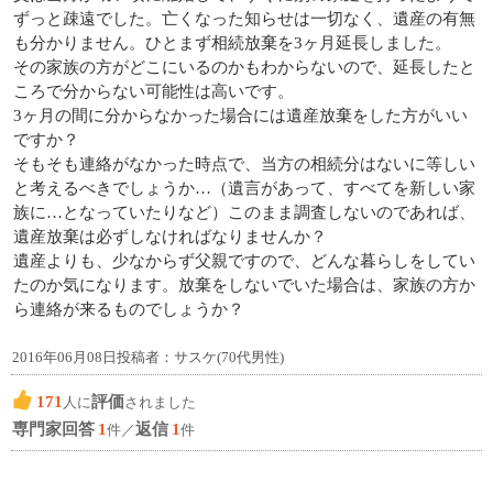
ずっと疎遠でした。亡くなった知らせは一切なく、遺産の有無
も分かりません。ひとまず相続放棄を3ヶ月延長しました。
その家族の方がどこにいるのかもわからないので、延長したと
ころで分からない可能性は高いです。
3ヶ月の間に分からなかった場合には遺産放棄をした方がいい
ですか？
そもそも連絡がなかった時点で、当方の相続分はないに等しい
と考えるべきでしょうか…（遺言があって、すべてを新しい家
族に…となっていたりなど）このまま調査しないのであれば、
遺産放棄は必ずしなければなりませんか？
遺産よりも、少なからず父親ですので、どんな暮らしをしてい
たのか気になります。放棄をしないでいた場合は、家族の方か
ら連絡が来るものでしょうか？
2016年06月08日投稿者：サスケ(70代男性)
171
評価
人に
されました
専門家回答
1
返信
1
件／
件