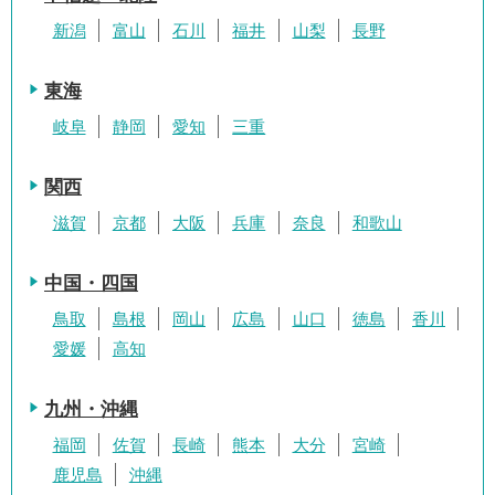
新潟
富山
石川
福井
山梨
長野
東海
岐阜
静岡
愛知
三重
関西
滋賀
京都
大阪
兵庫
奈良
和歌山
中国・四国
鳥取
島根
岡山
広島
山口
徳島
香川
愛媛
高知
九州・沖縄
福岡
佐賀
長崎
熊本
大分
宮崎
鹿児島
沖縄