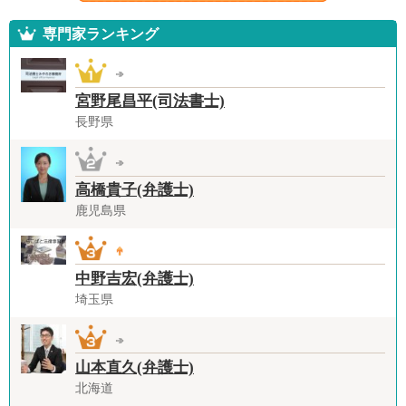
専門家ランキング
宮野尾昌平(司法書士)
長野県
高橋貴子(弁護士)
鹿児島県
中野吉宏(弁護士)
埼玉県
山本直久(弁護士)
北海道