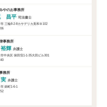
みやのお事務所
尾 昌平
司法書士
 三輪8-2-8カサデリカ美和Ｂ102
706
律事務所
 裕輝
弁護士
中央区 保田窪1-1-35大田ビル301
740
事務所
 実
弁護士
 錦町1-6-1
752