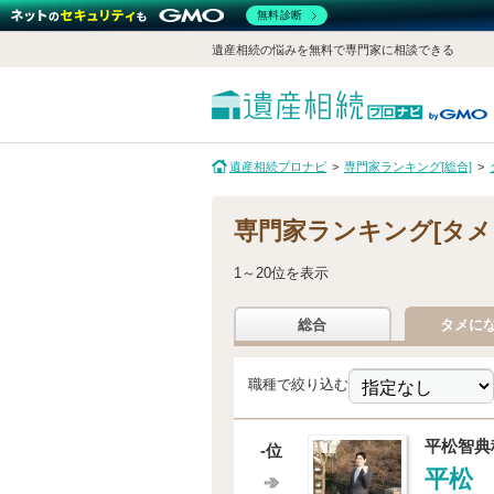
無料診断
遺産相続の悩みを無料で専門家に相談できる
遺産相続プロナビ
専門家ランキング[総合]
専門家ランキング[タメ
1～20位を表示
総合
タメに
職種で絞り込む
平松智典
-位
平松