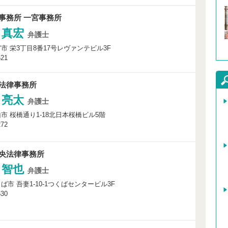
事務所 一宮事務所
 真宏
弁護士
市 栄3丁目8番17号レヴァンテビル3F
521
法律事務所
 亮太
弁護士
市 桜橋通り1-18北日本桜橋ビル5階
272
央法律事務所
 智也
弁護士
ば市 吾妻1-10-1つくばセンタービル3F
530