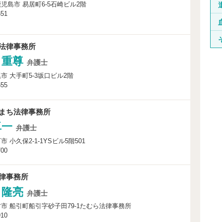
児島市 易居町6-5石崎ビル2階
651
法律事務所
 重尊
弁護士
市 大手町5-3坂口ビル2階
555
まち法律事務所
卓一
弁護士
 小久保2-1-1YSビル5階501
700
律事務所
 隆亮
弁護士
市 船引町船引字砂子田79-1たむら法律事務所
910