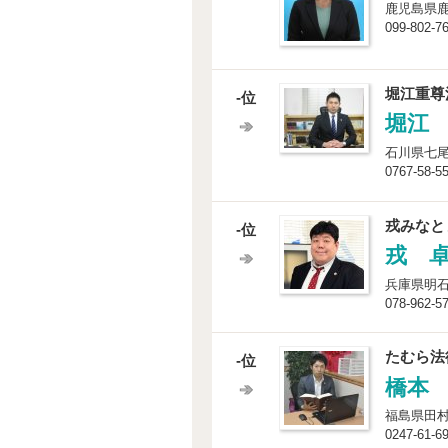
鹿児島県鹿
099-802-7
堀江重尊
-位
堀江
石川県七尾
0767-58-5
戎みなと
-位
戎 
兵庫県明石市
078-962-5
たむら法
-位
橋本
福島県田村
0247-61-6