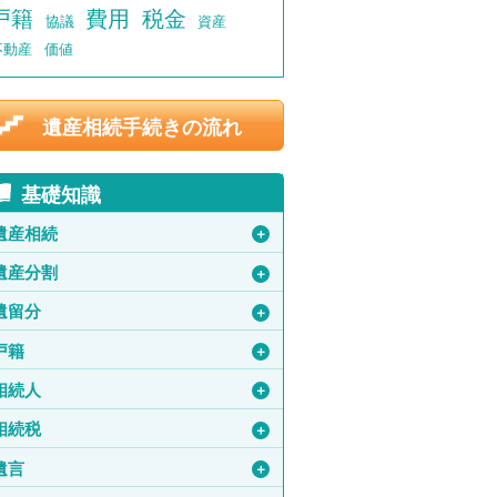
戸籍
費用
税金
協議
資産
不動産
価値
遺産相続手続きの流れ
基礎知識
遺産相続
＋
遺産分割
＋
遺留分
＋
戸籍
＋
相続人
＋
相続税
＋
遺言
＋