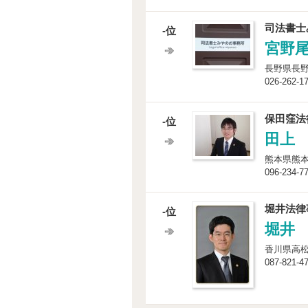
司法書士
-位
宮野
長野県長野市
026-262-1
保田窪法
-位
田上
熊本県熊本市
096-234-7
堀井法律
-位
堀井
香川県高松市
087-821-4