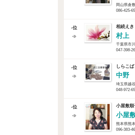
岡山県倉敷市
086-425-6
相続えき
-位
村上
千葉県市川市
047-398-2
しらこば
-位
中野
埼玉県越谷
048-972-6
小屋敷順
-位
小屋
熊本県熊本市
096-383-4