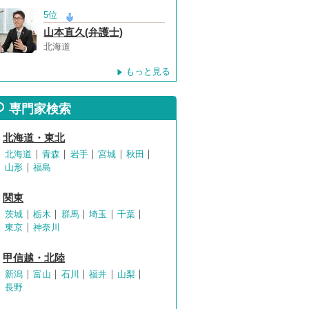
5位
山本直久(弁護士)
北海道
もっと見る
専門家検索
北海道・東北
北海道
青森
岩手
宮城
秋田
山形
福島
関東
茨城
栃木
群馬
埼玉
千葉
東京
神奈川
甲信越・北陸
新潟
富山
石川
福井
山梨
長野