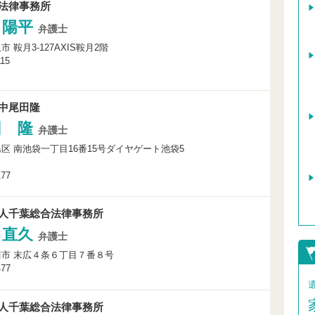
法律事務所
 陽平
弁護士
 鞍月3-127AXIS鞍月2階
115
中尾田隆
田 隆
弁護士
区 南池袋一丁目16番15号ダイヤゲート池袋5
177
人千葉総合法律事務所
 直久
弁護士
市 末広４条６丁目７番８号
477
人千葉総合法律事務所