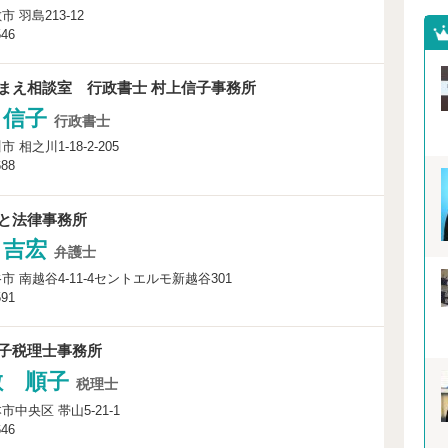
 羽島213-12
546
まえ相談室 行政書士 村上信子事務所
 信子
行政書士
 相之川1-18-2-205
688
と法律事務所
 吉宏
弁護士
市 南越谷4-11-4セントエルモ新越谷301
591
子税理士事務所
敷 順子
税理士
中央区 帯山5-21-1
646