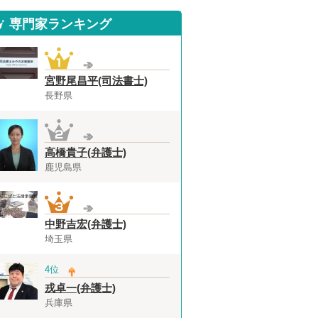
専門家ランキング
宮野尾昌平(司法書士)
長野県
高橋貴子(弁護士)
鹿児島県
中野吉宏(弁護士)
埼玉県
4位
戎卓一(弁護士)
兵庫県