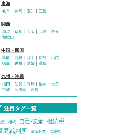
東海
岐阜
静岡
愛知
三重
関西
滋賀
京都
大阪
兵庫
奈良
和歌山
中国・四国
鳥取
島根
岡山
広島
山口
徳島
香川
愛媛
高知
九州・沖縄
福岡
佐賀
長崎
熊本
大分
宮崎
鹿児島
沖縄
注目タグ一覧
自己破産
相続税
遺産
相続
家庭裁判所
遺産分割
借地権