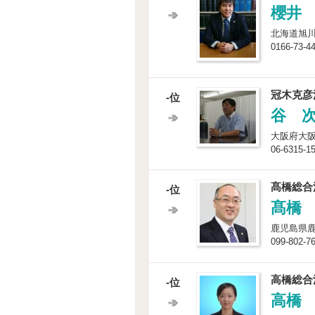
櫻井
北海道旭川
0166-73-4
冠木克彦
-位
谷 
大阪府大阪
06-6315-1
髙橋総合
-位
髙橋
鹿児島県鹿
099-802-7
高橋総合
-位
高橋