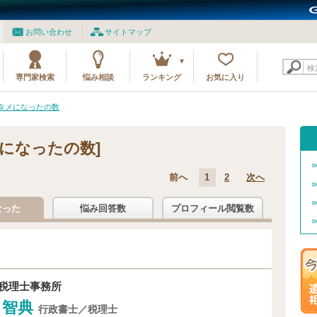
お問い合わせ
サイトマップ
検
専門家検索
悩み相談
ランキング
お気に入り
タメになったの数
になったの数]
前へ
1
2
次へ
なった
悩み回答数
プロフィール閲覧数
税理士事務所
 智典
行政書士／税理士