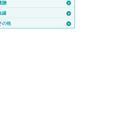
遺贈
＋
血縁
＋
その他
＋