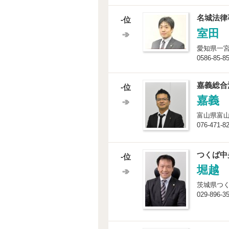
名城法律
-位
室田
愛知県一宮
0586-85-8
嘉義総合
-位
嘉義
富山県富山
076-471-8
つくば中
-位
堀越
茨城県つく
029-896-3