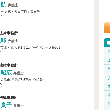
 航
弁護士
市 末広４条６丁目７番８号
477
法律事務所
次郎
弁護士
市北区 西天満1-9-13パークビル中之島501
517
法律事務所
 昭広
弁護士
児島市 易居町6-5石崎ビル2階
651
法律事務所
 貴子
弁護士