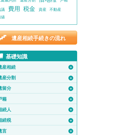
家庭裁判所
遺産分割
戸籍
費用
税金
協議
資産
不動産
価値
遺産相続手続きの流れ
基礎知識
遺産相続
＋
遺産分割
＋
遺留分
＋
戸籍
＋
相続人
＋
相続税
＋
遺言
＋