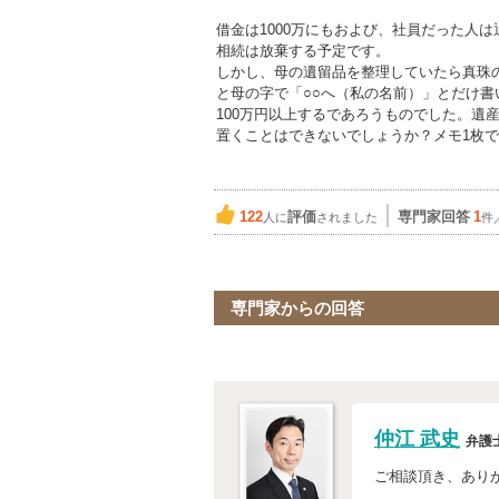
借金は1000万にもおよび、社員だった人
相続は放棄する予定です。
しかし、母の遺留品を整理していたら真珠
と母の字で「○○へ（私の名前）」とだけ
100万円以上するであろうものでした。遺
置くことはできないでしょうか？メモ1枚
122
評価
専門家回答
1
人に
されました
件
専門家からの回答
仲江 武史
弁護
ご相談頂き、あり