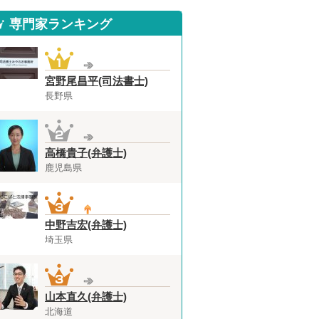
専門家ランキング
宮野尾昌平(司法書士)
長野県
高橋貴子(弁護士)
鹿児島県
中野吉宏(弁護士)
埼玉県
山本直久(弁護士)
北海道