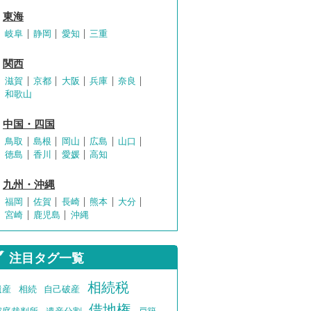
東海
岐阜
静岡
愛知
三重
関西
滋賀
京都
大阪
兵庫
奈良
和歌山
中国・四国
鳥取
島根
岡山
広島
山口
徳島
香川
愛媛
高知
九州・沖縄
福岡
佐賀
長崎
熊本
大分
宮崎
鹿児島
沖縄
注目タグ一覧
相続税
遺産
相続
自己破産
借地権