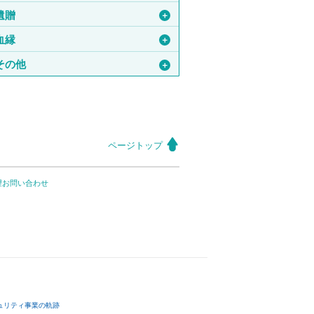
遺贈
＋
血縁
＋
その他
＋
ページトップ
望お問い合わせ
ュリティ事業の軌跡