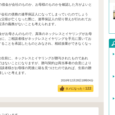
円の借金が会社のものか、お母様のものかを確認した方がよいと
会社の債務の連帯保証人になってしまっていたのでしょう
お父様が亡くなった際に、連帯保証人の切り替えが行われてお
返済の義務がないことも考えられます。
借金がお母さんのもので、真珠のネックレスとイヤリングがお母
合に、ご相談者様がネックレスとイヤリングを手元に置いてお
することを承認したものとみなされ、相続放棄ができなくなっ
の生前に、ネックレスとイヤリングが贈与されたものであれ
ではないことになりますが、贈与契約は両当事者の合意により
相談者様がお母様の死後に箱を見つけたのであれば、生前の贈
難しいと考えます。
2016年12月28日18時04分
122
タメになった！
うございます。