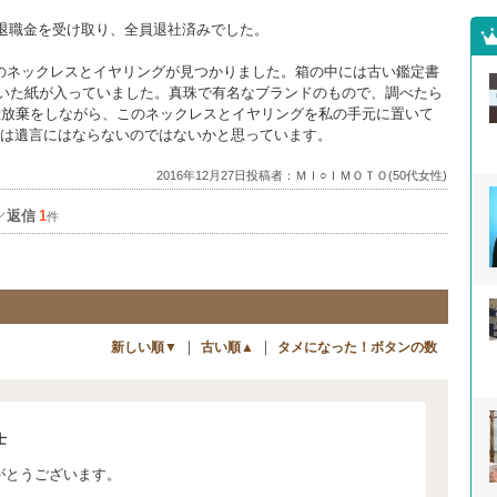
は退職金を受け取り、全員退社済みでした。
のネックレスとイヤリングが見つかりました。箱の中には古い鑑定書
書いた紙が入っていました。真珠で有名なブランドのもので、調べたら
産放棄をしながら、このネックレスとイヤリングを私の手元に置いて
では遺言にはならないのではないかと思っています。
2016年12月27日投稿者：ＭＩ○ＩＭＯＴＯ(50代女性)
返信
1
／
件
｜
｜
新しい順▼
古い順▲
タメになった！ボタンの数
士
がとうございます。