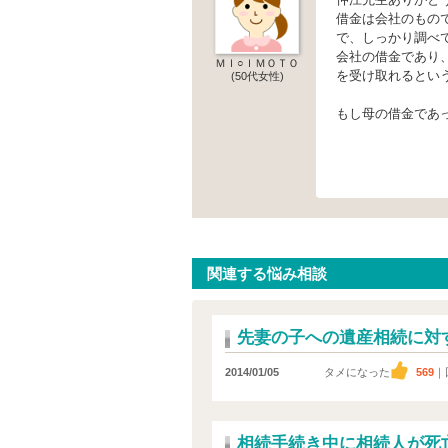
借金は会社のもの
で、しっかり調べ
会社の借金であり
ＭＩ○ＩＭＯＴＯ
を受け取れるとい
(50代女性)
もし母の借金であ
関連する悩み相談
先妻の子への遺産相続に対
2014/01/05
タメになった
569
｜
相続手続き中に相続人が死