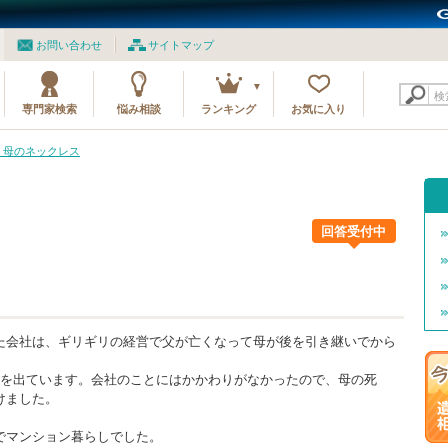
お問い合わせ
サイトマップ
検
専門家検索
悩み相談
ランキング
お気に入り
8 母のネックレス
回答受付中
た会社は、ギリギリの経営で父が亡くなって母が後を引き継いでから
家を出ています。会社のことにはかかわりがなかったので、母の死
けました。
でマンション暮らしでした。