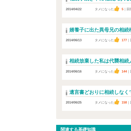
2014/04/22
タメになった
5
｜回
婿養子に出た異母兄の相続
2014/06/13
タメになった
177
｜
相続放棄した私は代襲相続
2014/06/16
タメになった
144
｜
遺言書どおりに相続しなく
2014/06/25
タメになった
158
｜
関連する基礎知識