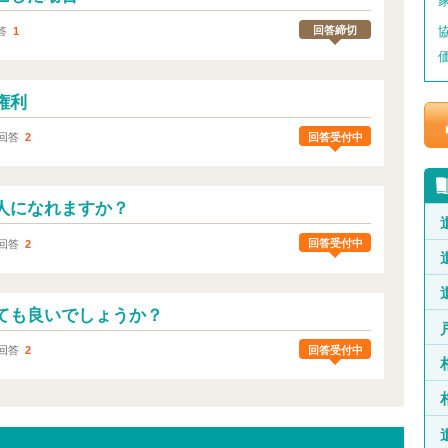
回答締切
答
1
権利
回答受付中
回答
2
人になれますか？
回答受付中
回答
2
ても良いでしょうか？
回答受付中
回答
2