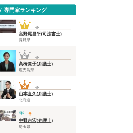
専門家ランキング
宮野尾昌平(司法書士)
長野県
高橋貴子(弁護士)
鹿児島県
山本直久(弁護士)
北海道
4位
中野吉宏(弁護士)
埼玉県