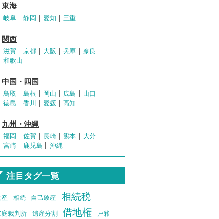
東海
岐阜
静岡
愛知
三重
関西
滋賀
京都
大阪
兵庫
奈良
和歌山
中国・四国
鳥取
島根
岡山
広島
山口
徳島
香川
愛媛
高知
九州・沖縄
福岡
佐賀
長崎
熊本
大分
宮崎
鹿児島
沖縄
注目タグ一覧
相続税
遺産
相続
自己破産
借地権
家庭裁判所
遺産分割
戸籍