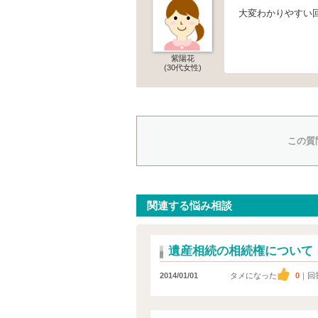
大変わかりやすい
紫陽花
(30代女性)
この質
関連する悩み相談
遺産相続の相続権について
2014/01/01
タメになった
0
｜回