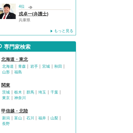
4位
戎卓一(弁護士)
兵庫県
もっと見る
専門家検索
北海道・東北
北海道
青森
岩手
宮城
秋田
山形
福島
関東
茨城
栃木
群馬
埼玉
千葉
東京
神奈川
甲信越・北陸
新潟
富山
石川
福井
山梨
長野