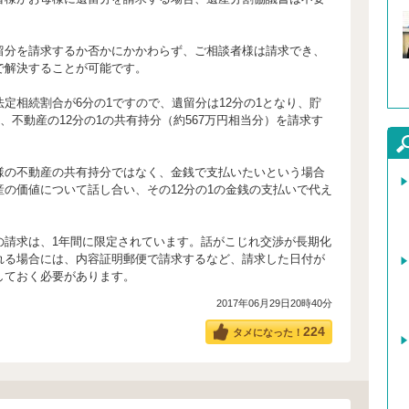
留分を請求するか否かにかかわらず、ご相談者様は請求でき、
で解決することが可能です。
定相続割合が6分の1ですので、遺留分は12分の1となり、貯
円、不動産の12分の1の共有持分（約567万円相当分）を請求す
。
様の不動産の共有持分ではなく、金銭で支払いたいという場合
産の価値について話し合い、その12分の1の金銭の支払いで代え
。
の請求は、1年間に限定されています。話がこじれ交渉が長期化
れる場合には、内容証明郵便で請求するなど、請求した日付が
しておく必要があります。
2017年06月29日20時40分
224
タメになった！