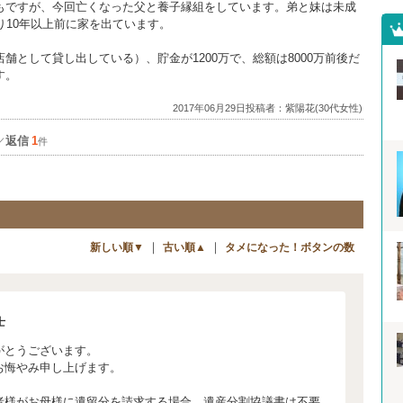
もですが、今回亡くなった父と養子縁組をしています。弟と妹は未成
り10年以上前に家を出ています。
舗として貸し出している）、貯金が1200万で、総額は8000万前後だ
す。
2017年06月29日投稿者：紫陽花(30代女性)
返信
1
／
件
｜
｜
新しい順▼
古い順▲
タメになった！ボタンの数
士
がとうございます。
お悔やみ申し上げます。
者様がお母様に遺留分を請求する場合、遺産分割協議書は不要