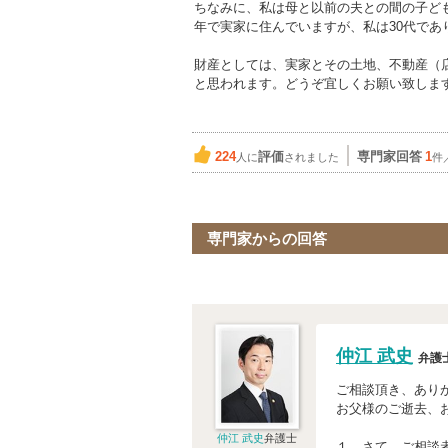
ちなみに、私は母と以前の夫との間の子ど
年で実家に住んでいますが、私は30代であ
財産としては、実家とその土地、不動産（店
と思われます。どうぞ宜しくお願い致しま
224
評価
専門家回答
1
人に
されました
件
専門家からの回答
仲江 武史
弁護
ご相談頂き、あり
お父様のご逝去、
仲江 武史
弁護士
１．さて、ご相談