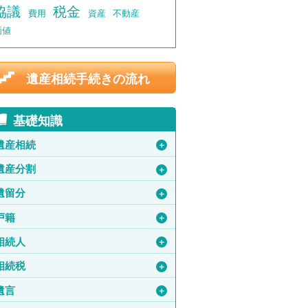
協議
税金
費用
資産
不動産
価値
遺産相続手続きの流れ
基礎知識
遺産相続
＋
遺産分割
＋
遺留分
＋
戸籍
＋
相続人
＋
相続税
＋
遺言
＋